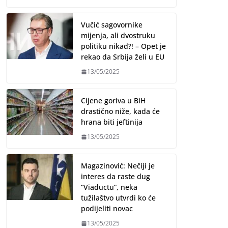
Vučić sagovornike
mijenja, ali dvostruku
politiku nikad?! – Opet je
rekao da Srbija želi u EU
13/05/2025
Cijene goriva u BiH
drastično niže, kada će
hrana biti jeftinija
13/05/2025
Magazinović: Nečiji je
interes da raste dug
“Viaductu”, neka
tužilaštvo utvrdi ko će
podijeliti novac
13/05/2025