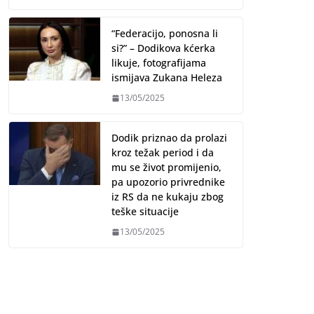
“Federacijo, ponosna li
si?” – Dodikova kćerka
likuje, fotografijama
ismijava Zukana Heleza
13/05/2025
Dodik priznao da prolazi
kroz težak period i da
mu se život promijenio,
pa upozorio privrednike
iz RS da ne kukaju zbog
teške situacije
13/05/2025