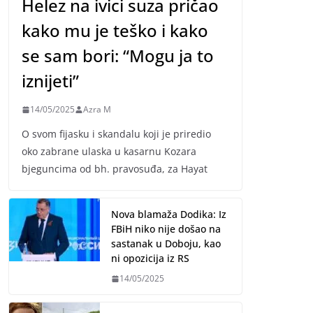
Helez na ivici suza pričao
kako mu je teško i kako
se sam bori: “Mogu ja to
iznijeti”
14/05/2025
Azra M
O svom fijasku i skandalu koji je priredio
oko zabrane ulaska u kasarnu Kozara
bjeguncima od bh. pravosuđa, za Hayat
Nova blamaža Dodika: Iz
FBiH niko nije došao na
sastanak u Doboju, kao
ni opozicija iz RS
14/05/2025