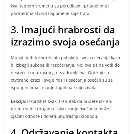
kvalitetnom vremenu sa porodicom, prijateljima i
partnerima stvara uspomene koje traju.
3.
Imajući hrabrosti da
izrazimo svoja osećanja
Mnogi ljudi tokom života potiskuju svoja osećanja kako
bi izbegli sukobe ili razočaranja. No, ova tišina vodi do
nesreće i unutrašnjeg nezadovoljstva. Oni koji su
otvoreno izrazili svoje misli i osećanja osećali su se
ispunjenijima i manje kajali na kraju života.
Lekcija:
Iskoristite svaki trenutak da budete iskreni
prema sebi i drugima. Iskazivanje osećanja može
ojačati odnose i doneti unutrašnju slobodu.
4.
Održavanje kontakta