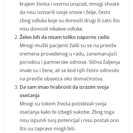
krajem života i osvrnu unazad, mnogi shvate
da nisu ostvarili svoje snove i želje, često
zbog odluka koje su donosili drugi ili zato što
nisu donosili nikakve odluke.
Želeo bih da nisam toliko naporno radio
Mnogi muški pacijenti žalili su se na previše
vremena provedenog u radu, zanemarujući
porodicu i partnerske odnose. Slična žaljenja
imale su i žene, ali se kod njih često odnosilo
na previše obaveza oko domaćinstva.
Da sam imao hrabrosti da izrazim svoja
osećanja
Mnogi su tokom života potiskivali svoja
osećanja kako bi izbegli sukobe. Zbog toga
nisu ispunili svoj potencijal i nisu postali ono
što su zapravo mogli biti.