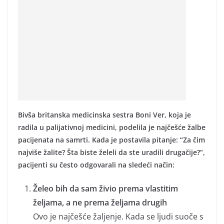
Bivša britanska medicinska sestra Boni Ver, koja je
radila u palijativnoj medicini, podelila je najčešće žalbe
pacijenata na samrti. Kada je postavila pitanje: “Za čim
najviše žalite? Šta biste želeli da ste uradili drugačije?”,
pacijenti su često odgovarali na sledeći način:
Želeo bih da sam živio prema vlastitim
željama, a ne prema željama drugih
Ovo je najčešće žaljenje. Kada se ljudi suoče s