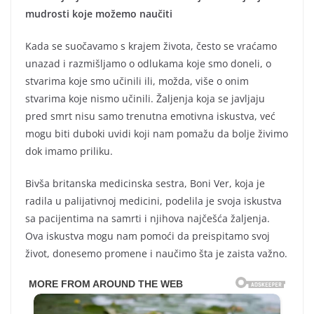
mudrosti koje možemo naučiti
Kada se suočavamo s krajem života, često se vraćamo
unazad i razmišljamo o odlukama koje smo doneli, o
stvarima koje smo učinili ili, možda, više o onim
stvarima koje nismo učinili. Žaljenja koja se javljaju
pred smrt nisu samo trenutna emotivna iskustva, već
mogu biti duboki uvidi koji nam pomažu da bolje živimo
dok imamo priliku.
Bivša britanska medicinska sestra, Boni Ver, koja je
radila u palijativnoj medicini, podelila je svoja iskustva
sa pacijentima na samrti i njihova najčešća žaljenja.
Ova iskustva mogu nam pomoći da preispitamo svoj
život, donesemo promene i naučimo šta je zaista važno.