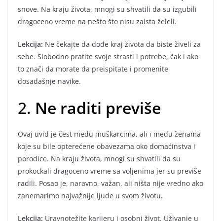
snove. Na kraju života, mnogi su shvatili da su izgubili
dragoceno vreme na nešto što nisu zaista želeli.
Lekcija:
Ne čekajte da dođe kraj života da biste živeli za
sebe. Slobodno pratite svoje strasti i potrebe, čak i ako
to znači da morate da preispitate i promenite
dosadašnje navike.
2.
Ne raditi previše
Ovaj uvid je čest među muškarcima, ali i među ženama
koje su bile opterećene obavezama oko domaćinstva i
porodice. Na kraju života, mnogi su shvatili da su
prokockali dragoceno vreme sa voljenima jer su previše
radili. Posao je, naravno, važan, ali ništa nije vredno ako
zanemarimo najvažnije ljude u svom životu.
Lekcija:
Uravnotežite karijeru i osobni život. Uživanje u