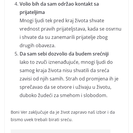
Volio bih da sam održao kontakt sa
prijateljima
Mnogi ljudi tek pred kraj života shvate
vrednost pravih prijateljstava, kada se osvrnu
i shvate da su zanemarili prijatelje zbog
drugih obaveza.
Da sam sebi dozvolio da budem srećniji
Iako to zvuči iznenađujuće, mnogi ljudi do
samog kraja života nisu shvatili da sreća
zavisi od njih samih. Strah od promjena ih je
sprečavao da se otvore i uživaju u životu,
duboko žudeći za smehom i slobodom.
Boni Ver zaključuje da je život zapravo naš izbor i da
bismo uvek trebali birati sreću.