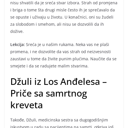
nisu shvatili da je sreća stvar izbora. Strah od promjena
i briga o tome šta drugi misle često ih je sprečavalo da
se opuste i uživaju u životu. U konačnici, oni su žudeli
za slobodom i smehom, ali nisu se dozvolili da ih
dožive.
Lekcija:
Sreća je u našim rukama. Neka vas ne plaši
promena, i ne dozvolite da vas strah od neizvesnosti
zaustavi u tome da živite punim plućima. Naučite da se
smejete i da se radujete malim stvarima.
Džuli iz Los Anđelesa –
Priče sa samrtnog
kreveta
Takođe, Džuli, medicinska sestra sa dugogodišnjim
iskustvom u radu sa pacijentima na samrti, otkriva još