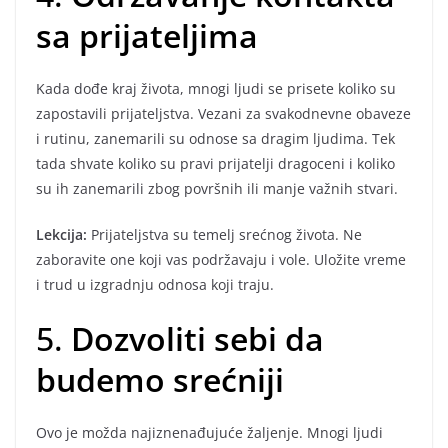
sa prijateljima
Kada dođe kraj života, mnogi ljudi se prisete koliko su
zapostavili prijateljstva. Vezani za svakodnevne obaveze
i rutinu, zanemarili su odnose sa dragim ljudima. Tek
tada shvate koliko su pravi prijatelji dragoceni i koliko
su ih zanemarili zbog površnih ili manje važnih stvari.
Lekcija:
Prijateljstva su temelj srećnog života. Ne
zaboravite one koji vas podržavaju i vole. Uložite vreme
i trud u izgradnju odnosa koji traju.
5.
Dozvoliti sebi da
budemo srećniji
Ovo je možda najiznenađujuće žaljenje. Mnogi ljudi