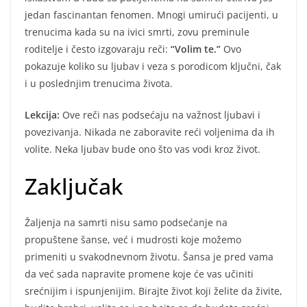
jedan fascinantan fenomen. Mnogi umirući pacijenti, u
trenucima kada su na ivici smrti, zovu preminule
roditelje i često izgovaraju reči:
“Volim te.”
Ovo
pokazuje koliko su ljubav i veza s porodicom ključni, čak
i u poslednjim trenucima života.
Lekcija:
Ove reči nas podsećaju na važnost ljubavi i
povezivanja. Nikada ne zaboravite reći voljenima da ih
volite. Neka ljubav bude ono što vas vodi kroz život.
Zaključak
Žaljenja na samrti nisu samo podsećanje na
propuštene šanse, već i mudrosti koje možemo
primeniti u svakodnevnom životu. Šansa je pred vama
da već sada napravite promene koje će vas učiniti
srećnijim i ispunjenijim. Birajte život koji želite da živite,