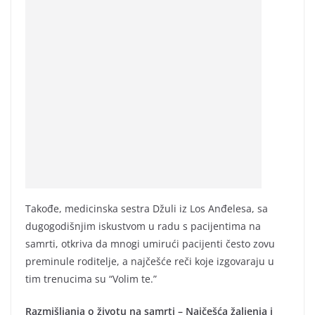
Takođe, medicinska sestra Džuli iz Los Anđelesa, sa
dugogodišnjim iskustvom u radu s pacijentima na
samrti, otkriva da mnogi umirući pacijenti često zovu
preminule roditelje, a najčešće reči koje izgovaraju u
tim trenucima su “Volim te.”
Razmišljanja o životu na samrti – Najčešća žaljenja i