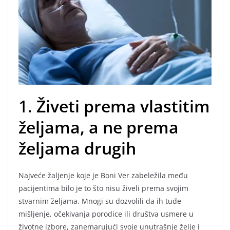
1.
Živeti prema vlastitim
željama, a ne prema
željama drugih
Najveće žaljenje koje je Boni Ver zabeležila među
pacijentima bilo je to što nisu živeli prema svojim
stvarnim željama. Mnogi su dozvolili da ih tuđe
mišljenje, očekivanja porodice ili društva usmere u
životne izbore, zanemarujući svoje unutrašnje želje i