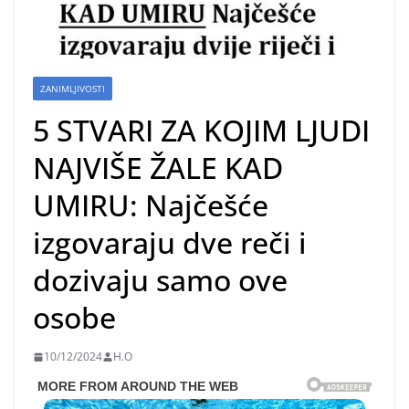
ZANIMLJIVOSTI
5 STVARI ZA KOJIM LJUDI
NAJVIŠE ŽALE KAD
UMIRU: Najčešće
izgovaraju dve reči i
dozivaju samo ove
osobe
10/12/2024
H.O