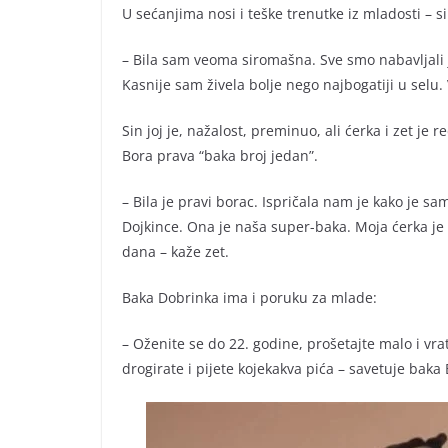
U sećanjima nosi i teške trenutke iz mladosti – 
– Bila sam veoma siromašna. Sve smo nabavljali j
Kasnije sam živela bolje nego najbogatiji u selu
Sin joj je, nažalost, preminuo, ali ćerka i zet j
Bora prava “baka broj jedan”.
– Bila je pravi borac. Ispričala nam je kako je s
Dojkince. Ona je naša super-baka. Moja ćerka je
dana – kaže zet.
Baka Dobrinka ima i poruku za mlade:
– Oženite se do 22. godine, prošetajte malo i vr
drogirate i pijete kojekakva pića – savetuje bak