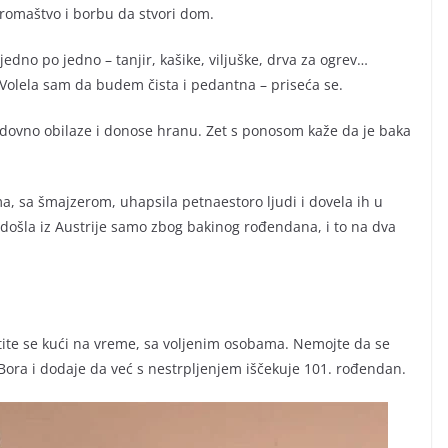
siromaštvo i borbu da stvori dom.
edno po jedno – tanjir, kašike, viljuške, drva za ogrev…
. Volela sam da budem čista i pedantna – priseća se.
e redovno obilaze i donose hranu. Zet s ponosom kaže da je baka
ama, sa šmajzerom, uhapsila petnaestoro ljudi i dovela ih u
 došla iz Austrije samo zbog bakinog rođendana, i to na dva
atite se kući na vreme, sa voljenim osobama. Nemojte da se
a Bora i dodaje da već s nestrpljenjem iščekuje 101. rođendan.