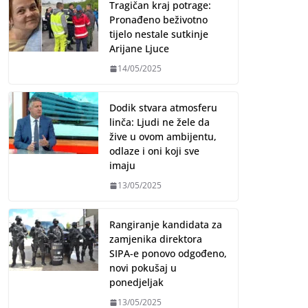
Tragičan kraj potrage:
Pronađeno beživotno
tijelo nestale sutkinje
Arijane Ljuce
14/05/2025
Dodik stvara atmosferu
linča: Ljudi ne žele da
žive u ovom ambijentu,
odlaze i oni koji sve
imaju
13/05/2025
Rangiranje kandidata za
zamjenika direktora
SIPA-e ponovo odgođeno,
novi pokušaj u
ponedjeljak
13/05/2025