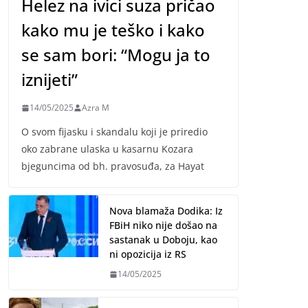
Helez na ivici suza pričao
kako mu je teško i kako
se sam bori: “Mogu ja to
iznijeti”
14/05/2025
Azra M
O svom fijasku i skandalu koji je priredio
oko zabrane ulaska u kasarnu Kozara
bjeguncima od bh. pravosuđa, za Hayat
Nova blamaža Dodika: Iz
FBiH niko nije došao na
sastanak u Doboju, kao
ni opozicija iz RS
14/05/2025