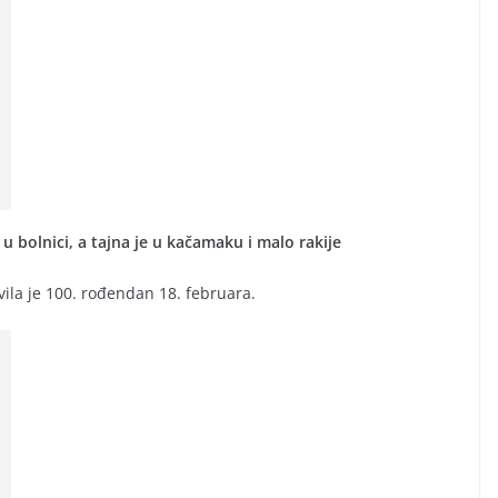
 u bolnici, a tajna je u kačamaku i malo rakije
ila je 100. rođendan 18. februara.