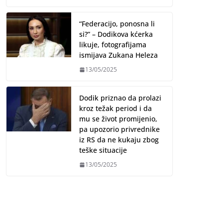
“Federacijo, ponosna li
si?” – Dodikova kćerka
likuje, fotografijama
ismijava Zukana Heleza
13/05/2025
Dodik priznao da prolazi
kroz težak period i da
mu se život promijenio,
pa upozorio privrednike
iz RS da ne kukaju zbog
teške situacije
13/05/2025