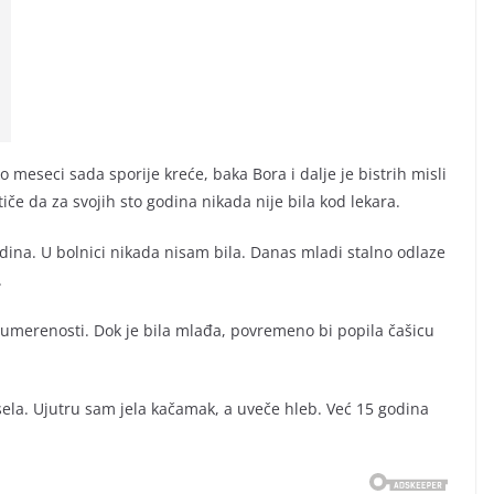
o meseci sada sporije kreće, baka Bora i dalje je bistrih misli
iče da za svojih sto godina nikada nije bila kod lekara.
dina. U bolnici nikada nisam bila. Danas mladi stalno odlaze
.
i umerenosti. Dok je bila mlađa, povremeno bi popila čašicu
sela. Ujutru sam jela kačamak, a uveče hleb. Već 15 godina