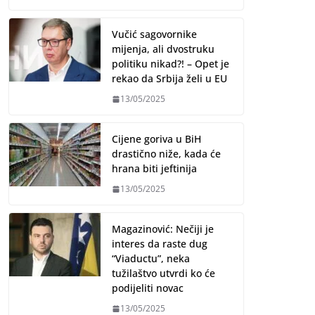
Vučić sagovornike
mijenja, ali dvostruku
politiku nikad?! – Opet je
rekao da Srbija želi u EU
13/05/2025
Cijene goriva u BiH
drastično niže, kada će
hrana biti jeftinija
13/05/2025
Magazinović: Nečiji je
interes da raste dug
“Viaductu”, neka
tužilaštvo utvrdi ko će
podijeliti novac
13/05/2025