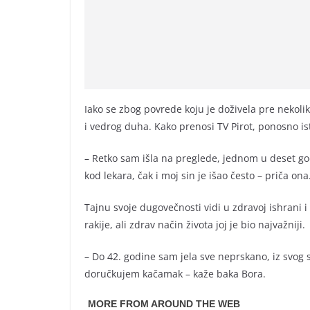
Iako se zbog povrede koju je doživela pre nekolik
i vedrog duha. Kako prenosi TV Pirot, ponosno ist
– Retko sam išla na preglede, jednom u deset go
kod lekara, čak i moj sin je išao često – priča ona
Tajnu svoje dugovečnosti vidi u zdravoj ishrani 
rakije, ali zdrav način života joj je bio najvažniji.
– Do 42. godine sam jela sve neprskano, iz svog 
doručkujem kačamak – kaže baka Bora.