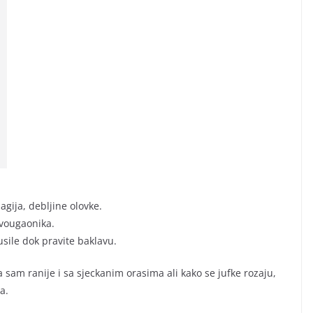
gija, debljine olovke.
avougaonika.
usile dok pravite baklavu.
 sam ranije i sa sjeckanim orasima ali kako se jufke rozaju,
a.