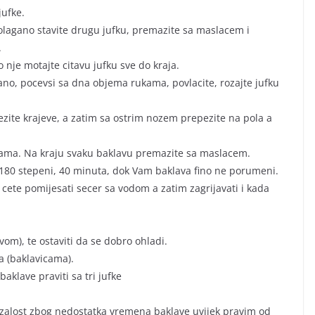
jufke.
olagano stavite drugu jufku, premazite sa maslacem i
.
o nje motajte citavu jufku sve do kraja.
ano, pocevsi sa dna objema rukama, povlacite, rozajte jufku
ezite krajeve, a zatim sa ostrim nozem prepezite na pola a
kama. Na kraju svaku baklavu premazite sa maslacem.
 180 stepeni, 40 minuta, dok Vam baklava fino ne porumeni.
cete pomijesati secer sa vodom a zatim zagrijavati i kada
vom), te ostaviti da se dobro ohladi.
a (baklavicama).
aklave praviti sa tri jufke
a zalost zbog nedostatka vremena baklave uvijek pravim od