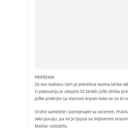
PRIPREMA
Za ovu baklavu Vam je potrebna veoma tanka okla
U pakovanju je ukupno 25 tankih jufki oblika pr
Jufke prekrijte sa vlaznom krpom kako se ne bi s
Orahe sameljite i pomijesajte sa secerom. Pravila
lako pucaju, pa mi je ljepsa sa mljevenim orasim
Maslac rastopite.