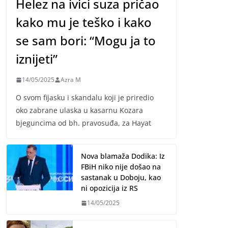
Helez na ivici suza pričao
kako mu je teško i kako
se sam bori: “Mogu ja to
iznijeti”
14/05/2025
Azra M
O svom fijasku i skandalu koji je priredio
oko zabrane ulaska u kasarnu Kozara
bjeguncima od bh. pravosuđa, za Hayat
Nova blamaža Dodika: Iz
FBiH niko nije došao na
sastanak u Doboju, kao
ni opozicija iz RS
14/05/2025