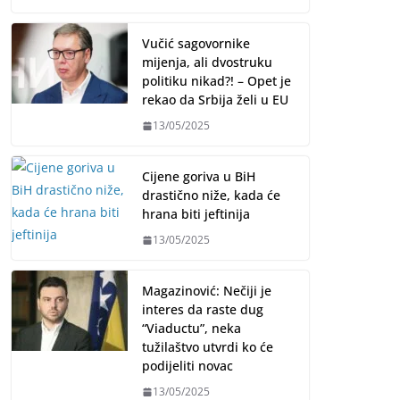
Vučić sagovornike
mijenja, ali dvostruku
politiku nikad?! – Opet je
rekao da Srbija želi u EU
13/05/2025
Cijene goriva u BiH
drastično niže, kada će
hrana biti jeftinija
13/05/2025
Magazinović: Nečiji je
interes da raste dug
“Viaductu”, neka
tužilaštvo utvrdi ko će
podijeliti novac
13/05/2025