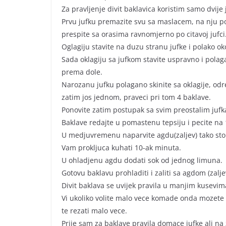
Za pravljenje divit baklavica koristim samo dvije 
Prvu jufku premazite svu sa maslacem, na nju p
prespite sa orasima ravnomjerno po citavoj jufci
Oglagiju stavite na duzu stranu jufke i polako ok
Sada oklagiju sa jufkom stavite uspravno i polag
prema dole.
Narozanu jufku polagano skinite sa oklagije, odr
zatim jos jednom, praveci pri tom 4 baklave.
Ponovite zatim postupak sa svim preostalim juf
Baklave redajte u pomastenu tepsiju i pecite na
U medjuvremenu naparvite agdu(zaljev) tako sto 
Vam prokljuca kuhati 10-ak minuta.
U ohladjenu agdu dodati sok od jednog limuna.
Gotovu baklavu prohladiti i zaliti sa agdom (zalje
Divit baklava se uvijek pravila u manjim kusevim
Vi ukoliko volite malo vece komade onda mozete b
te rezati malo vece.
Prije sam za baklave pravila domace jufke ali n