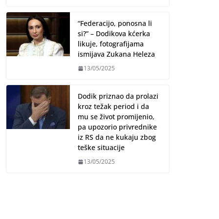
“Federacijo, ponosna li
si?” – Dodikova kćerka
likuje, fotografijama
ismijava Zukana Heleza
13/05/2025
Dodik priznao da prolazi
kroz težak period i da
mu se život promijenio,
pa upozorio privrednike
iz RS da ne kukaju zbog
teške situacije
13/05/2025