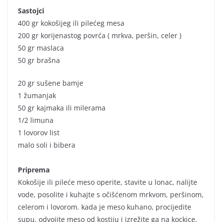
Sastojci
400 gr kokošijeg ili pilećeg mesa
200 gr korijenastog povrća ( mrkva, peršin, celer )
50 gr maslaca
50 gr brašna
20 gr sušene bamje
1 žumanjak
50 gr kajmaka ili milerama
1/2 limuna
1 lovorov list
malo soli i bibera
Priprema
Kokošije ili pileće meso operite, stavite u lonac, nalijte
vode, posolite i kuhajte s očišćenom mrkvom, peršinom,
celerom i lovorom. kada je meso kuhano, procijedite
supu, odvojite meso od kostiju i izrežite ga na kockice.