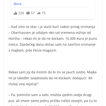
– Kad smo se otac i ja vozili kući nakon prvog snimanja
– Oberhausen je udaljen oko sat vremena vožnje od
Hürtha – rekao mi je da ne kockam, 16.000 eura je puno
novca. Sljedećeg dana otišao sam na završno snimanje
s majkom, piše Fenix-magazin.
Rekao sam joj da mislim da bi mi se Jauch svidio. Majka
mi je također savjetovala da ne kockam, dodajući: ‘Ali
slušaj svoj osjećaj'”.
– Pa, pomislio sam u sebi, možda sjedim ovdje drugi
put, ali imam samo jednu priliku nešto osvojiti, pa ću to