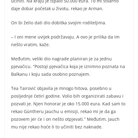
učiniti. Na kraju je ispalo 50.000 eura. To mi stvarno
daje dobar početak u životu, rekao je Arman.
On bi želio dati dio dobitka svojim roditeljima.
– I oni mene uvijek podržavaju. A ovo je prilika da im
nešto vratim, kaže.
Međutim, veliki dio nagrade planiran je za jednu
pjevačicu. “Postoji pjevačica koja je iznimno poznata na
Balkanu i koju sada osobno poznajem.
Tea Tairović objavila je mnogo hitova, posebno u
posljednje četiri godine. Volio bih organizirati zabavu i
pozvati je. Njen honorar je oko 15.000 eura. Kad sam to
rekao Güntheru Jauchu u emisiji, rekao mi je da ga
pozovem jer će i on nešto otpjevati.” Međutim, Jauch
mu nije rekao hoće li to učiniti bez naknade.