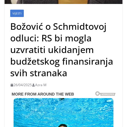
VIJESTI
Božović o Schmidtovoj
odluci: RS bi mogla
uzvratiti ukidanjem
budžetskog finansiranja
svih stranaka
26/04/2025
Azra M