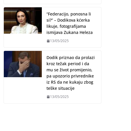
“Federacijo, ponosna li
si?” – Dodikova kćerka
likuje, fotografijama
ismijava Zukana Heleza
13/05/2025
Dodik priznao da prolazi
kroz težak period i da
mu se život promijenio,
pa upozorio privrednike
iz RS da ne kukaju zbog
teške situacije
13/05/2025