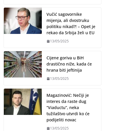
Vučić sagovornike
mijenja, ali dvostruku
politiku nikad?! – Opet je
rekao da Srbija želi u EU
13/05/2025
Cijene goriva u BiH
drastično niže, kada će
hrana biti jeftinija
13/05/2025
Magazinović: Nečiji je
interes da raste dug
“Viaductu”, neka
tužilaštvo utvrdi ko će
podijeliti novac
13/05/2025