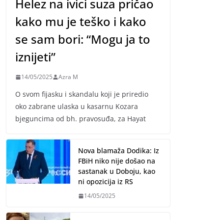
Helez na ivici suza pričao
kako mu je teško i kako
se sam bori: “Mogu ja to
iznijeti”
14/05/2025
Azra M
O svom fijasku i skandalu koji je priredio
oko zabrane ulaska u kasarnu Kozara
bjeguncima od bh. pravosuđa, za Hayat
Nova blamaža Dodika: Iz
FBiH niko nije došao na
sastanak u Doboju, kao
ni opozicija iz RS
14/05/2025