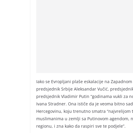
Iako se Evropljani plaše eskalacije na Zapadnom
predsjednik Srbije Aleksandar Vučić, predsjednik
predsjednik Vladimir Putin “godinama vukli za no
Ivana Stradner. Ona ističe da je veoma bitno sad
Hercegovinu, koju trenutno smatra “najvrelijom
muslimanima u zemlji sa Putinovom agendom, nav
regionu, i zna kako da raspiri sve te podjele”.