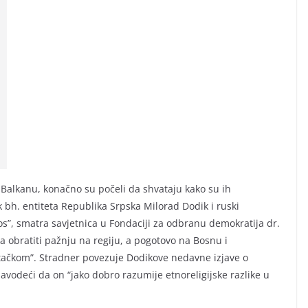
 Balkanu, konačno su počeli da shvataju kako su ih
 bh. entiteta Republika Srpska Milorad Dodik i ruski
s”, smatra savjetnica u Fondaciji za odbranu demokratija dr.
a obratiti pažnju na regiju, a pogotovo na Bosnu i
 tačkom”. Stradner povezuje Dodikove nedavne izjave o
odeći da on “jako dobro razumije etnoreligijske razlike u