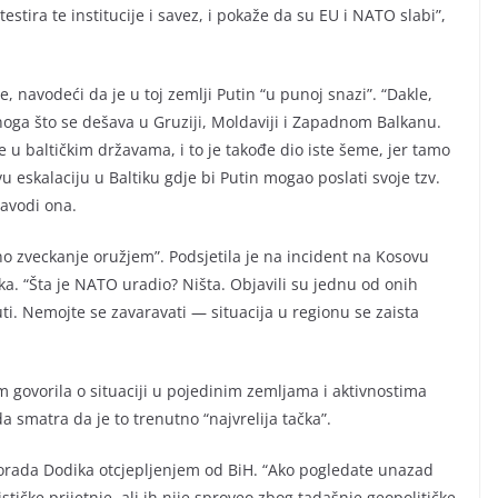
stira te institucije i savez, i pokaže da su EU i NATO slabi”,
, navodeći da je u toj zemlji Putin “u punoj snazi”. “Dakle,
oga što se dešava u Gruziji, Moldaviji i Zapadnom Balkanu.
u baltičkim državama, i to je takođe dio iste šeme, jer tamo
u eskalaciju u Baltiku gdje bi Putin mogao poslati svoje tzv.
navodi ona.
 zveckanje oružjem”. Podsjetila je na incident na Kosovu
a. “Šta je NATO uradio? Ništa. Objavili su jednu od onih
uti. Nemojte se zavaravati — situacija u regionu se zaista
m govorila o situaciji u pojedinim zemljama i aktivnostima
da smatra da je to trenutno “najvrelija tačka”.
ilorada Dodika otcjepljenjem od BiH. “Ako pogledate unazad
stičke prijetnje, ali ih nije sproveo zbog tadašnje geopolitičke