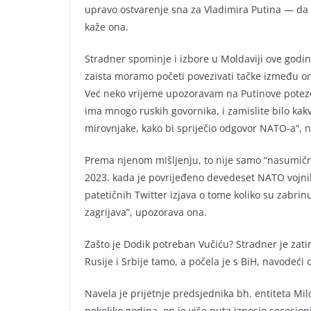
upravo ostvarenje sna za Vladimira Putina — da te
kaže ona.
Stradner spominje i izbore u Moldaviji ove godine
zaista moramo početi povezivati tačke između on
Već neko vrijeme upozoravam na Putinove poteze 
ima mnogo ruskih govornika, i zamislite bilo kakv
mirovnjake, kako bi spriječio odgovor NATO-a”, 
Prema njenom mišljenju, to nije samo “nasumično
2023. kada je povrijeđeno devedeset NATO vojnik
patetičnih Twitter izjava o tome koliko su zabrin
zagrijava”, upozorava ona.
Zašto je Dodik potreban Vučiću? Stradner je zati
Rusije i Srbije tamo, a počela je s BiH, navodeći 
Navela je prijetnje predsjednika bh. entiteta M
nekoliko godina, on je više puta iznosio secesioni