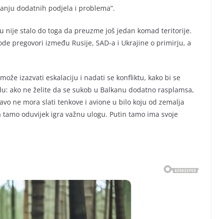
vanju dodatnih podjela i problema”.
u nije stalo do toga da preuzme još jedan komad teritorije.
ode pregovori između Rusije, SAD-a i Ukrajine o primirju, a
ože izazvati eskalaciju i nadati se konfliktu, kako bi se
du: ako ne želite da se sukob u Balkanu dodatno rasplamsa,
o ne mora slati tenkove i avione u bilo koju od zemalja
 tamo oduvijek igra važnu ulogu. Putin tamo ima svoje