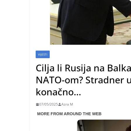
VIJESTI
Cilja li Rusija na Balk
NATO-om? Stradner u
konačno…
07/05/2025
Azra M