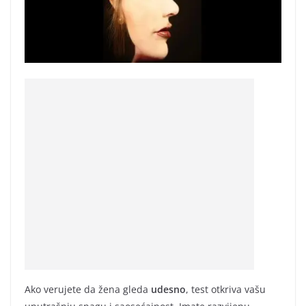
Ako verujete da žena gleda
udesno
, test otkriva vašu