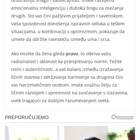
unutrašnju snagu i saosećajnost. Imate razvijenu
emocionalnu inteligenciju i duboku brigu za osećanja
drugih, što vas čini pažljivim prijateljem i savetnikom.
Vaša sposobnost donošenja ispravnih odluka u teškim
situacijama, u kombinaciji s optimizmom, pokazuje da
umete da održite ravnotežu između uma i srca.
Ako mislite da žena gleda
pravo
, to otkriva vašu
radoznalost i sklonost ka preispitivanju normi. Težite
istini i autentičnosti, a vaš balans između izražavanja
ličnih stavova i održavanja harmonije sa drugima čini
vas harizmatičnom osobom. Imate snažnu želju za
ličnim razvojem i spremnost na suočavanje s izazovima,
uvek tragajući za dubljim razumevanjem sveta.