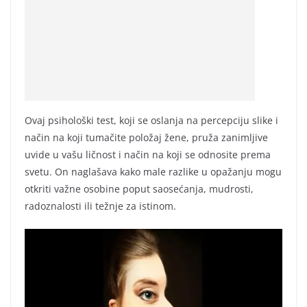
Ovaj psihološki test, koji se oslanja na percepciju slike i
način na koji tumačite položaj žene, pruža zanimljive
uvide u vašu ličnost i način na koji se odnosite prema
svetu. On naglašava kako male razlike u opažanju mogu
otkriti važne osobine poput saosećanja, mudrosti,
radoznalosti ili težnje za istinom.