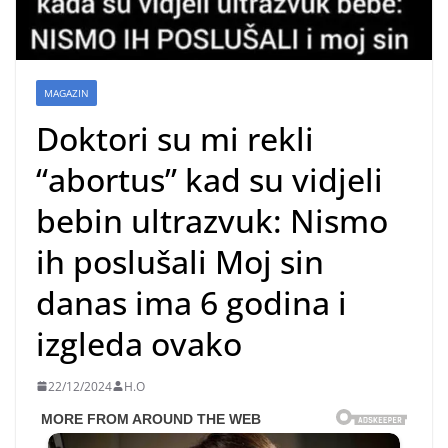
MAGAZIN
Doktori su mi rekli
“abortus” kad su vidjeli
bebin ultrazvuk: Nismo
ih poslušali Moj sin
danas ima 6 godina i
izgleda ovako
22/12/2024
H.O