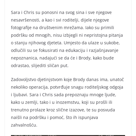
Sara i Chris su ponosni na svog sina i sve njegove
nesavršenosti, a kao i svi roditelji, dijele njegove
fotografije na društvenim mrežama. Iako su primili
podršku od mnogih, nisu izbjegli ni nepristojna pitanja
o stanju njihovog djeteta. Umjesto da ulaze u sukobe,
odlučili su se fokusirati na edukaciju i razjašnjavanje
nepoznanica, nadajući se da će i Brody, kako bude
odrastao, slijediti sličan put.
Zadovoljstvo djetinjstvom koje Brody danas ima, unatoč
nekoliko operacija, potvrđuje snagu roditeljskog odgoja
i ljubavi. Sara i Chris sada prepoznaju mnoge ljude,
kako u zemlji, tako i u inozemstvu, koji su prošli ili
trenutno prolaze kroz slične izazove, te su posvuda
naišli na podršku i pomoć, što ih ispunjava
zahvalnošću.