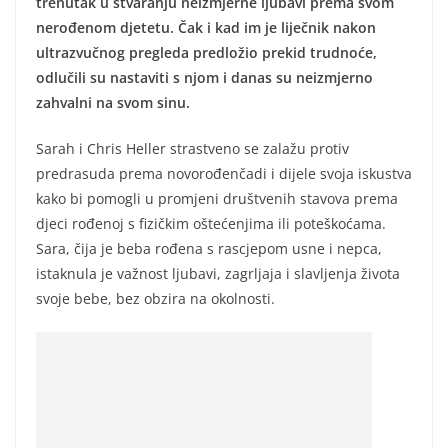
trenutak u stvaranju neizmjerne ljubavi prema svom
nerođenom djetetu. Čak i kad im je liječnik nakon
ultrazvučnog pregleda predložio prekid trudnoće,
odlučili su nastaviti s njom i danas su neizmjerno
zahvalni na svom sinu.
Sarah i Chris Heller strastveno se zalažu protiv
predrasuda prema novorođenčadi i dijele svoja iskustva
kako bi pomogli u promjeni društvenih stavova prema
djeci rođenoj s fizičkim oštećenjima ili poteškoćama.
Sara, čija je beba rođena s rascjepom usne i nepca,
istaknula je važnost ljubavi, zagrljaja i slavljenja života
svoje bebe, bez obzira na okolnosti.