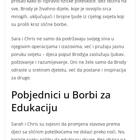
prošao kako bi ispravio fizičke poteškoće. Bez obzira na
sve, Brody je živahno dijete, koje je osvojilo srca
mnogih, uključujući i brojne ljude iz cijelog svijeta koji
su prošli kroz slične borbe.
Sara i Chris ne samo da podržavaju svojeg sina u
njegovim operacijama i izazovima, već i pružaju jasnu
poruku svijetu – djeca poput Brodyja zaslužuju ljubav,
poštovanje i razumijevanje. Oni ne žele samo da Brody
odraste u sretnom djetetu, već da postane i inspiracija
za druge.
Pobjednici u Borbi za
Edukaciju
Sarah i Chris su svjesni da promjena stavova prema
djeci sa sličnim poteškoćama ne dolazi preko noći. No,
koriste svaku priliku da edukiraju druge. Bez obzira na