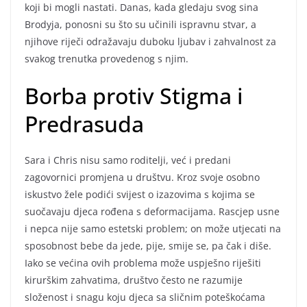
koji bi mogli nastati. Danas, kada gledaju svog sina
Brodyja, ponosni su što su učinili ispravnu stvar, a
njihove riječi odražavaju duboku ljubav i zahvalnost za
svakog trenutka provedenog s njim.
Borba protiv Stigma i
Predrasuda
Sara i Chris nisu samo roditelji, već i predani
zagovornici promjena u društvu. Kroz svoje osobno
iskustvo žele podići svijest o izazovima s kojima se
suočavaju djeca rođena s deformacijama. Rascjep usne
i nepca nije samo estetski problem; on može utjecati na
sposobnost bebe da jede, pije, smije se, pa čak i diše.
Iako se većina ovih problema može uspješno riješiti
kirurškim zahvatima, društvo često ne razumije
složenost i snagu koju djeca sa sličnim poteškoćama