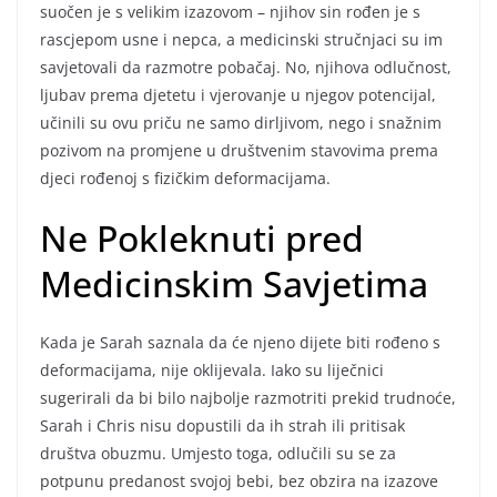
suočen je s velikim izazovom – njihov sin rođen je s
rascjepom usne i nepca, a medicinski stručnjaci su im
savjetovali da razmotre pobačaj. No, njihova odlučnost,
ljubav prema djetetu i vjerovanje u njegov potencijal,
učinili su ovu priču ne samo dirljivom, nego i snažnim
pozivom na promjene u društvenim stavovima prema
djeci rođenoj s fizičkim deformacijama.
Ne Pokleknuti pred
Medicinskim Savjetima
Kada je Sarah saznala da će njeno dijete biti rođeno s
deformacijama, nije oklijevala. Iako su liječnici
sugerirali da bi bilo najbolje razmotriti prekid trudnoće,
Sarah i Chris nisu dopustili da ih strah ili pritisak
društva obuzmu. Umjesto toga, odlučili su se za
potpunu predanost svojoj bebi, bez obzira na izazove