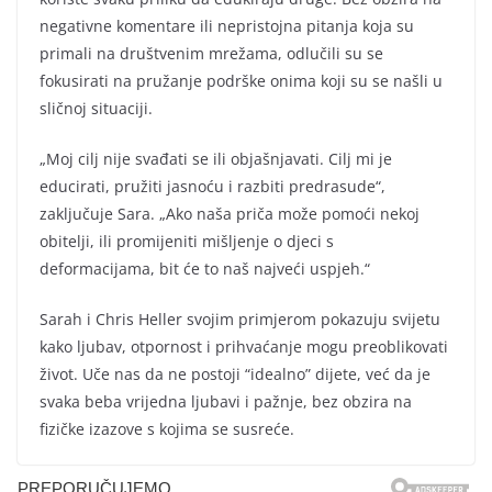
negativne komentare ili nepristojna pitanja koja su
primali na društvenim mrežama, odlučili su se
fokusirati na pružanje podrške onima koji su se našli u
sličnoj situaciji.
„Moj cilj nije svađati se ili objašnjavati. Cilj mi je
educirati, pružiti jasnoću i razbiti predrasude“,
zaključuje Sara. „Ako naša priča može pomoći nekoj
obitelji, ili promijeniti mišljenje o djeci s
deformacijama, bit će to naš najveći uspjeh.“
Sarah i Chris Heller svojim primjerom pokazuju svijetu
kako ljubav, otpornost i prihvaćanje mogu preoblikovati
život. Uče nas da ne postoji “idealno” dijete, već da je
svaka beba vrijedna ljubavi i pažnje, bez obzira na
fizičke izazove s kojima se susreće.