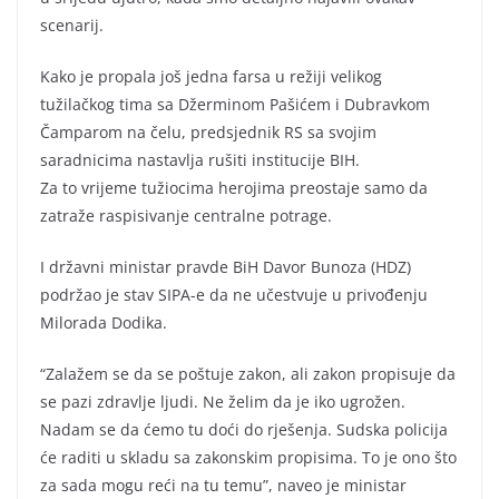
scenarij.
Kako je propala još jedna farsa u režiji velikog
tužilačkog tima sa Džerminom Pašićem i Dubravkom
Čamparom na čelu, predsjednik RS sa svojim
saradnicima nastavlja rušiti institucije BIH.
Za to vrijeme tužiocima herojima preostaje samo da
zatraže raspisivanje centralne potrage.
I državni ministar pravde BiH Davor Bunoza (HDZ)
podržao je stav SIPA-e da ne učestvuje u privođenju
Milorada Dodika.
“Zalažem se da se poštuje zakon, ali zakon propisuje da
se pazi zdravlje ljudi. Ne želim da je iko ugrožen.
Nadam se da ćemo tu doći do rješenja. Sudska policija
će raditi u skladu sa zakonskim propisima. To je ono što
za sada mogu reći na tu temu”, naveo je ministar