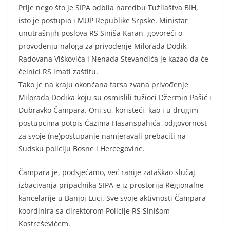
Prije nego što je SIPA odbila naredbu Tužilaštva BIH,
isto je postupio i MUP Republike Srpske. Ministar
unutrašnjih poslova RS Siniša Karan, govoreći o
provođenju naloga za privođenje Milorada Dodik,
Radovana Viškovića i Nenada Stevandića je kazao da će
čelnici RS imati zaštitu.
Tako je na kraju okončana farsa zvana privođenje
Milorada Dodika koju su osmislili tužioci Džermin Pašić i
Dubravko Čampara. Oni su, koristeći, kao i u drugim
postupcima potpis Ćazima Hasanspahića, odgovornost
za svoje (ne)postupanje namjeravali prebaciti na
Sudsku policiju Bosne i Hercegovine.
Čampara je, podsjećamo, već ranije zataškao slučaj
izbacivanja pripadnika SIPA-e iz prostorija Regionalne
kancelarije u Banjoj Luci. Sve svoje aktivnosti Čampara
koordinira sa direktorom Policije RS Sinišom
Kostreševićem.