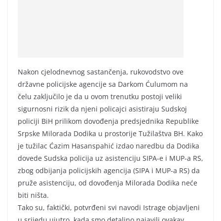
Nakon cjelodnevnog sastančenja, rukovodstvo ove
državne policijske agencije sa Darkom Ćulumom na
čelu zaključilo je da u ovom trenutku postoji veliki
sigurnosni rizik da njeni policajci asistiraju Sudskoj
policiji BiH prilikom dovođenja predsjednika Republike
Srpske Milorada Dodika u prostorije Tužilaštva BH. Kako
je tužilac Ćazim Hasanspahić izdao naredbu da Dodika
dovede Sudska policija uz asistenciju SIPA-e i MUP-a RS,
zbog odbijanja policijskih agencija (SIPA i MUP-a RS) da
pruže asistenciju, od dovođenja Milorada Dodika neće
biti ništa.
Tako su, faktički, potvrđeni svi navodi Istrage objavljeni
u srijedu ujutro, kada smo detaljno najavili ovakav