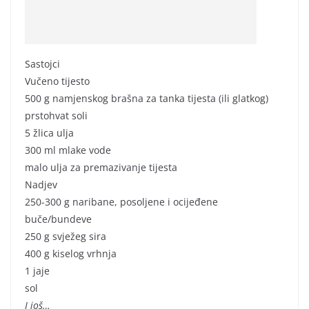
Sastojci
Vučeno tijesto
500 g namjenskog brašna za tanka tijesta (ili glatkog)
prstohvat soli
5 žlica ulja
300 ml mlake vode
malo ulja za premazivanje tijesta
Nadjev
250-300 g naribane, posoljene i ocijeđene
buče/bundeve
250 g svježeg sira
400 g kiselog vrhnja
1 jaje
sol
I još…