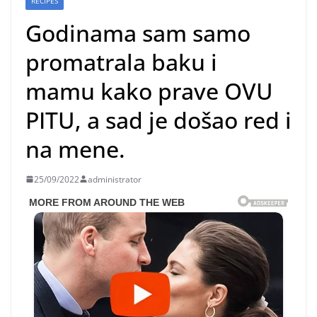
RECIPES
Godinama sam samo
promatrala baku i
mamu kako prave OVU
PITU, a sad je došao red i
na mene.
25/09/2022
administrator