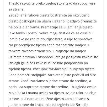
Tijesto razvucite preko cijelog stola tako da rubovi vise
sa strane.
Zadebljane rubove tijesta odstranite pa razvučeno
tijesto poškropite sa uljem i lagano i pažljivo premažite,
najbolje dlanovima. Premazuje se uljem jer je tijesto
jako tanko i postoji velika mogućnst da će se osušiti i
lomiti ako ne radite dovoljno brzo, a ulje to sprečava.
Na pripremljeno tijesto sada rasporedite nadjev u
tankom ravnomjernom sloju. Najbolje da nadjev
uzimate prstima i raspoređujete ga po tijestu kako biste
izbjegli grudice i kako bi buče bilo podjednako po
cijelom tijestu. Postupak razvlačenja i punjenja tijesta.
Sada pomoću stoljnjaka zarolate tijesto počevši od šire
strane. Znači zarolamo s jedne strane do sredine, a
onda i sa suprotne strane do sredine. To izgleda ovako.
Moje baka i mama uvijek su tijesto uvijale tako, sa obje
strane, a vi naravno možete tijesto zarolati samo s
jedne strane do kraja, tako da izgleda kao štrudla.