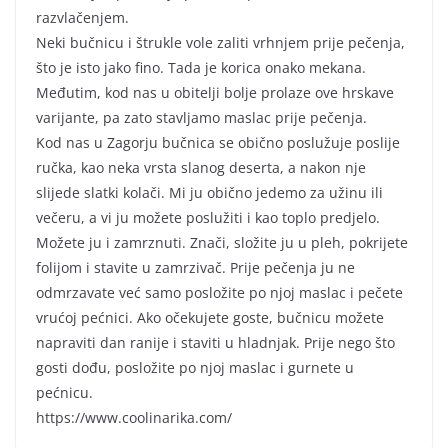
razvlačenjem.
Neki bučnicu i štrukle vole zaliti vrhnjem prije pečenja,
što je isto jako fino. Tada je korica onako mekana.
Međutim, kod nas u obitelji bolje prolaze ove hrskave
varijante, pa zato stavljamo maslac prije pečenja.
Kod nas u Zagorju bučnica se obično poslužuje poslije
ručka, kao neka vrsta slanog deserta, a nakon nje
slijede slatki kolači. Mi ju obično jedemo za užinu ili
večeru, a vi ju možete poslužiti i kao toplo predjelo.
Možete ju i zamrznuti. Znači, složite ju u pleh, pokrijete
folijom i stavite u zamrzivač. Prije pečenja ju ne
odmrzavate već samo posložite po njoj maslac i pečete
vrućoj pećnici. Ako očekujete goste, bučnicu možete
napraviti dan ranije i staviti u hladnjak. Prije nego što
gosti dođu, posložite po njoj maslac i gurnete u
pećnicu.
https://www.coolinarika.com/