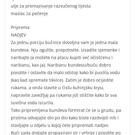
ulje za premazivanje razvučenog tijesta
maslac za pečenje
Priprema
NADJEV
Za jednu porciju bučnice dovoljna vam je jedna mala
bundeva. Nju ogulite, prepolovite, izvadite sjemenke i
naribajte (a možete na placu kupiti već očisšćenu i
naribanu, kao ja). Naribanu bundevu/buču dobro
posolite i ostavite da malo odstoji kako bi pustila vodu
(kao kad spremate tikvice). Zatim je dobro ocijedite
rukama, a onda stavite u čistu kuhinjsku krpu,
napravite zavežljaj pa rukama još stiščite kako bi sva
suvišna voda iscurila.
Tako pripremljena bundeva formirat će se u grudu, pa
prstima odvajajte dio po dio kako biste razdvojili niti i
stavljajte u zdjelu u kojoj ćete pripremati nadjev.
Buči sada dodajte propasirani sir i vrhnje i posolite po