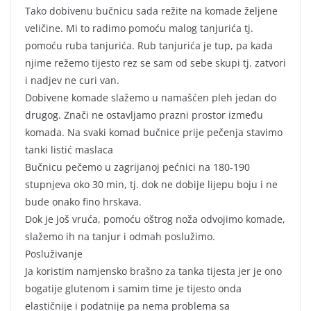
Tako dobivenu bučnicu sada režite na komade željene
veličine. Mi to radimo pomoću malog tanjurića tj.
pomoću ruba tanjurića. Rub tanjurića je tup, pa kada
njime režemo tijesto rez se sam od sebe skupi tj. zatvori
i nadjev ne curi van.
Dobivene komade slažemo u namašćen pleh jedan do
drugog. Znači ne ostavljamo prazni prostor između
komada. Na svaki komad bučnice prije pečenja stavimo
tanki listić maslaca
Bučnicu pečemo u zagrijanoj pećnici na 180-190
stupnjeva oko 30 min, tj. dok ne dobije lijepu boju i ne
bude onako fino hrskava.
Dok je još vruća, pomoću oštrog noža odvojimo komade,
slažemo ih na tanjur i odmah poslužimo.
Posluživanje
Ja koristim namjensko brašno za tanka tijesta jer je ono
bogatije glutenom i samim time je tijesto onda
elastičnije i podatnije pa nema problema sa