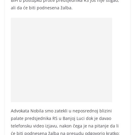
BiH u postupku protiv predsjednika RS još nije stigao,
ali da će biti podnesena žalba.
Advokata Nobila smo zatekli u neposrednoj blizini
palate predsjednika RS u Banjoj Luci dok je davao
telefonsku video izjavu, nakon čega je na pitanje da li
će biti podnesena žalba na presudu odgovorio kratko: