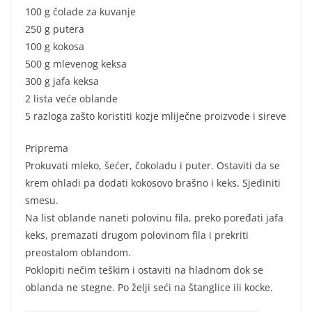
100 g čolade za kuvanje
250 g putera
100 g kokosa
500 g mlevenog keksa
300 g jafa keksa
2 lista veće oblande
5 razloga zašto koristiti kozje mliječne proizvode i sireve
Priprema
Prokuvati mleko, šećer, čokoladu i puter. Ostaviti da se
krem ohladi pa dodati kokosovo brašno i keks. Sjediniti
smesu.
Na list oblande naneti polovinu fila, preko poređati jafa
keks, premazati drugom polovinom fila i prekriti
preostalom oblandom.
Poklopiti nečim teškim i ostaviti na hladnom dok se
oblanda ne stegne. Po želji seći na štanglice ili kocke.