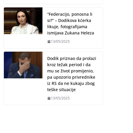
“Federacijo, ponosna li
si?” – Dodikova kćerka
likuje, fotografijama
ismijava Zukana Heleza
13/05/2025
Dodik priznao da prolazi
kroz težak period i da
mu se život promijenio,
pa upozorio privrednike
iz RS da ne kukaju zbog
teške situacije
13/05/2025