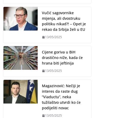
Vučić sagovornike
mijenja, ali dvostruku
politiku nikad?! – Opet je
rekao da Srbija želi u EU
13/05/2025
Cijene goriva u BiH
drastično niže, kada će
hrana biti jeftinija
13/05/2025
Magazinović: Nečiji je
interes da raste dug
“Viaductu”, neka
tužilaštvo utvrdi ko će
podijeliti novac
13/05/2025