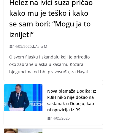
Helez na ivici suza pričao
kako mu je teško i kako
se sam bori: “Mogu ja to
iznijeti”
14/05/2025
Azra M
O svom fijasku i skandalu koji je priredio
oko zabrane ulaska u kasarnu Kozara
bjeguncima od bh. pravosuđa, za Hayat
Nova blamaža Dodika: Iz
FBiH niko nije došao na
sastanak u Doboju, kao
ni opozicija iz RS
14/05/2025