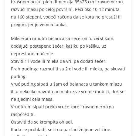
brašnom posut pleh dimenzija 35×25 cm i ravnomerno
razvući masu po celoj površini. Peći oko 10-12 minuta
na 160 stepeni, vodeći računa da se kora ne presuši ili
pregori, jer je veoma tanka.
Mikserom umutiti belanca sa šećerom u čvrst šam,
dodajući postepeno šećer, kašiku po kašiku, uz
neprestano mućenje.
Staviti 1 l vode ili mleka da vri, pa dodati šećer.
Prah pudinga razmutiti sa 2 dl vode ili mleka, pa skuvati
puding.
Vruć puding sipati u šam od belanaca u tankom mlazu
ili u nekoliko navrata po malo, sve vreme muteći, dok se
ne sjedini cela masa.
Vruć krem sipati preko vruće kore i ravnomerno ga
rasporediti.
Ostaviti da se krempita ohladi.
Kada se prohladi, seći na parčad željene veličine.