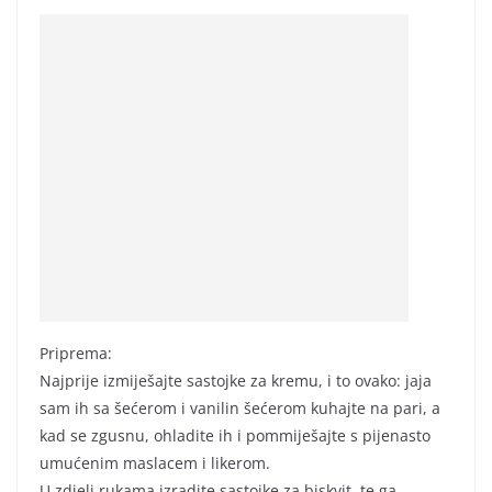
Priprema:
Najprije izmiješajte sastojke za kremu, i to ovako: jaja
sam ih sa šećerom i vanilin šećerom kuhajte na pari, a
kad se zgusnu, ohladite ih i pommiješajte s pijenasto
umućenim maslacem i likerom.
U zdjeli rukama izradite sastojke za biskvit, te ga