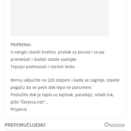
PRIPREMA:
U vanglu staviti brašno, prašak za pecivo i so pa
promešati i dodati ostale sastojke.
Tepsiju podmazati i istresti testo.
Rernu uključite na 220 stepeni i kada se zagreje, stavite
pogaču da se peče dok lepo ne porumeni.
Poslužite dok je topla uz kajmak, paradajz, mladi luk,
piše “Šerpica.net“…
Prijatno!