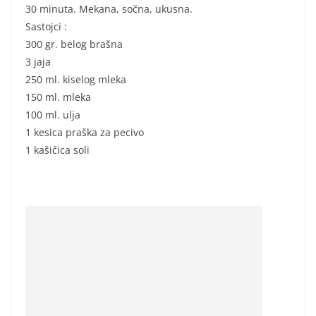
30 minuta. Mekana, sočna, ukusna.
Sastojci :
300 gr. belog brašna
3 jaja
250 ml. kiselog mleka
150 ml. mleka
100 ml. ulja
1 kesica praška za pecivo
1 kašičica soli