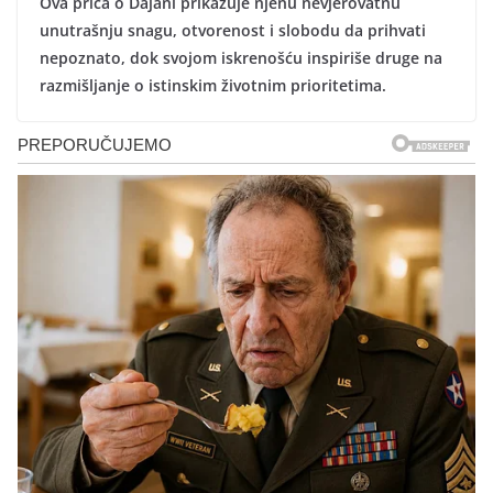
Ova priča o Dajani prikazuje njenu nevjerovatnu
unutrašnju snagu, otvorenost i slobodu da prihvati
nepoznato, dok svojom iskrenošću inspiriše druge na
razmišljanje o istinskim životnim prioritetima.