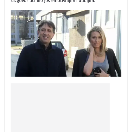
razgovor učinilo još emotivnijim i dubljim.