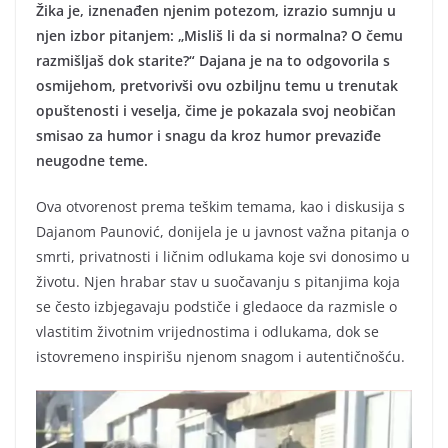
Žika je, iznenađen njenim potezom, izrazio sumnju u
njen izbor pitanjem: „Misliš li da si normalna? O čemu
razmišljaš dok starite?“ Dajana je na to odgovorila s
osmijehom, pretvorivši ovu ozbiljnu temu u trenutak
opuštenosti i veselja, čime je pokazala svoj neobičan
smisao za humor i snagu da kroz humor prevaziđe
neugodne teme.
Ova otvorenost prema teškim temama, kao i diskusija s
Dajanom Paunović, donijela je u javnost važna pitanja o
smrti, privatnosti i ličnim odlukama koje svi donosimo u
životu. Njen hrabar stav u suočavanju s pitanjima koja
se često izbjegavaju podstiče i gledaoce da razmisle o
vlastitim životnim vrijednostima i odlukama, dok se
istovremeno inspirišu njenom snagom i autentičnošću.