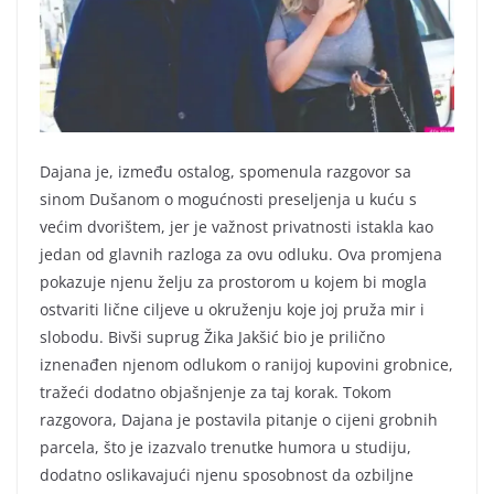
Dajana je, između ostalog, spomenula razgovor sa
sinom Dušanom o mogućnosti preseljenja u kuću s
većim dvorištem, jer je važnost privatnosti istakla kao
jedan od glavnih razloga za ovu odluku. Ova promjena
pokazuje njenu želju za prostorom u kojem bi mogla
ostvariti lične ciljeve u okruženju koje joj pruža mir i
slobodu. Bivši suprug Žika Jakšić bio je prilično
iznenađen njenom odlukom o ranijoj kupovini grobnice,
tražeći dodatno objašnjenje za taj korak. Tokom
razgovora, Dajana je postavila pitanje o cijeni grobnih
parcela, što je izazvalo trenutke humora u studiju,
dodatno oslikavajući njenu sposobnost da ozbiljne