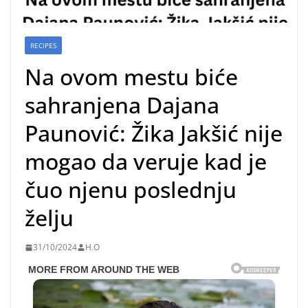
RECIPES
Na ovom mestu biće
sahranjena Dajana
Paunović: Žika Jakšić nije
mogao da veruje kad je
čuo njenu poslednju
želju
31/10/2024
H.O