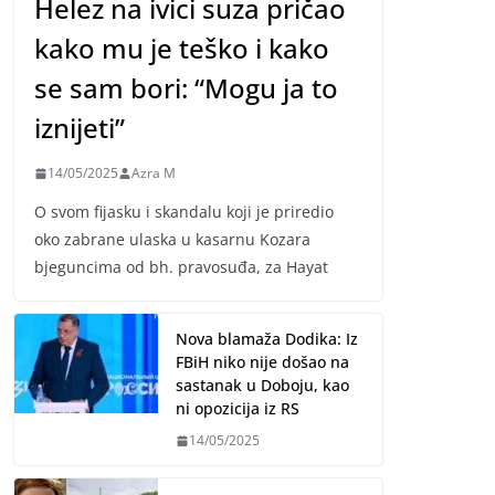
Helez na ivici suza pričao
kako mu je teško i kako
se sam bori: “Mogu ja to
iznijeti”
14/05/2025
Azra M
O svom fijasku i skandalu koji je priredio
oko zabrane ulaska u kasarnu Kozara
bjeguncima od bh. pravosuđa, za Hayat
Nova blamaža Dodika: Iz
FBiH niko nije došao na
sastanak u Doboju, kao
ni opozicija iz RS
14/05/2025