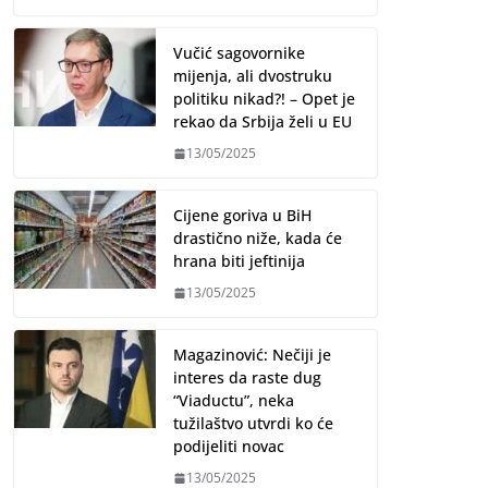
Vučić sagovornike
mijenja, ali dvostruku
politiku nikad?! – Opet je
rekao da Srbija želi u EU
13/05/2025
Cijene goriva u BiH
drastično niže, kada će
hrana biti jeftinija
13/05/2025
Magazinović: Nečiji je
interes da raste dug
“Viaductu”, neka
tužilaštvo utvrdi ko će
podijeliti novac
13/05/2025