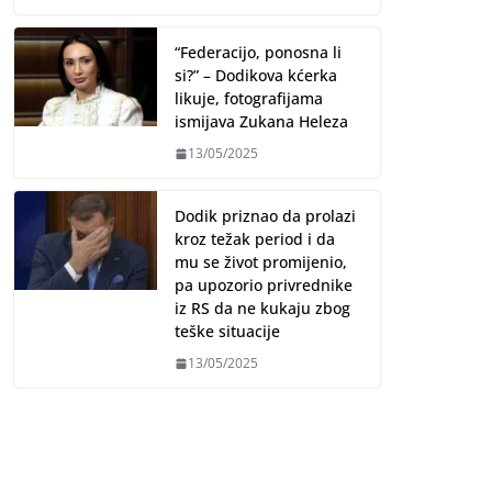
“Federacijo, ponosna li
si?” – Dodikova kćerka
likuje, fotografijama
ismijava Zukana Heleza
13/05/2025
Dodik priznao da prolazi
kroz težak period i da
mu se život promijenio,
pa upozorio privrednike
iz RS da ne kukaju zbog
teške situacije
13/05/2025