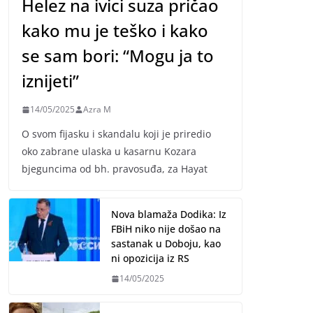
Helez na ivici suza pričao
kako mu je teško i kako
se sam bori: “Mogu ja to
iznijeti”
14/05/2025
Azra M
O svom fijasku i skandalu koji je priredio
oko zabrane ulaska u kasarnu Kozara
bjeguncima od bh. pravosuđa, za Hayat
Nova blamaža Dodika: Iz
FBiH niko nije došao na
sastanak u Doboju, kao
ni opozicija iz RS
14/05/2025