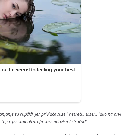
anje su rupčići, jer privlače suze i nesreću. Biseri, iako na prvi
tugu, jer simboliziraju suze udovica i siročadi.