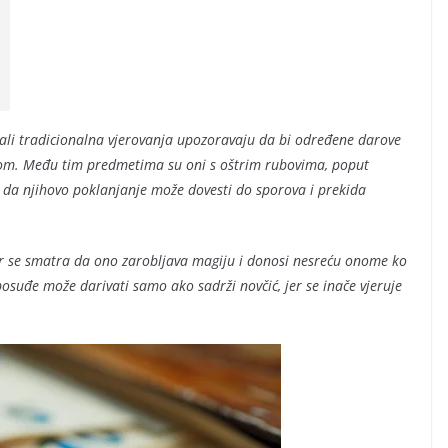
, ali tradicionalna vjerovanja upozoravaju da bi određene darove
ugom. Među tim predmetima su oni s oštrim rubovima, poput
uje da njihovo poklanjanje može dovesti do sporova i prekida
er se smatra da ono zarobljava magiju i donosi nesreću onome ko
 posuđe može darivati samo ako sadrži novčić, jer se inače vjeruje