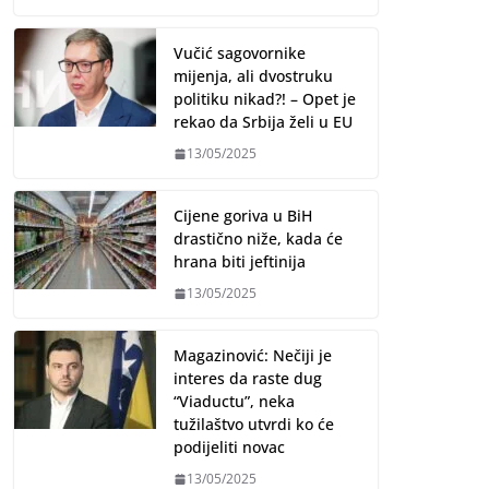
Vučić sagovornike
mijenja, ali dvostruku
politiku nikad?! – Opet je
rekao da Srbija želi u EU
13/05/2025
Cijene goriva u BiH
drastično niže, kada će
hrana biti jeftinija
13/05/2025
Magazinović: Nečiji je
interes da raste dug
“Viaductu”, neka
tužilaštvo utvrdi ko će
podijeliti novac
13/05/2025