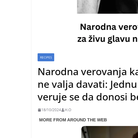
RECIPES
Narodna verovanja ka
ne valja davati: Jedn
veruje se da donosi 
18/10/2024
H.O