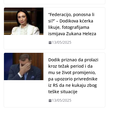
“Federacijo, ponosna li
si?” – Dodikova kćerka
likuje, fotografijama
ismijava Zukana Heleza
13/05/2025
Dodik priznao da prolazi
kroz težak period i da
mu se život promijenio,
pa upozorio privrednike
iz RS da ne kukaju zbog
teške situacije
13/05/2025