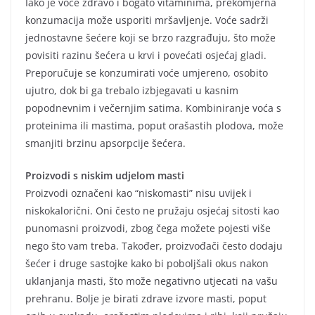
Iako je voće zdravo i bogato vitaminima, prekomjerna
konzumacija može usporiti mršavljenje. Voće sadrži
jednostavne šećere koji se brzo razgrađuju, što može
povisiti razinu šećera u krvi i povećati osjećaj gladi.
Preporučuje se konzumirati voće umjereno, osobito
ujutro, dok bi ga trebalo izbjegavati u kasnim
popodnevnim i večernjim satima. Kombiniranje voća s
proteinima ili mastima, poput orašastih plodova, može
smanjiti brzinu apsorpcije šećera.
Proizvodi s niskim udjelom masti
Proizvodi označeni kao “niskomasti” nisu uvijek i
niskokalorični. Oni često ne pružaju osjećaj sitosti kao
punomasni proizvodi, zbog čega možete pojesti više
nego što vam treba. Također, proizvođači često dodaju
šećer i druge sastojke kako bi poboljšali okus nakon
uklanjanja masti, što može negativno utjecati na vašu
prehranu. Bolje je birati zdrave izvore masti, poput