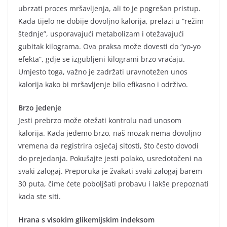
ubrzati proces mršavljenja, ali to je pogrešan pristup.
Kada tijelo ne dobije dovoljno kalorija, prelazi u “režim
štednje”, usporavajući metabolizam i otežavajući
gubitak kilograma. Ova praksa može dovesti do “yo-yo
efekta”, gdje se izgubljeni kilogrami brzo vraćaju.
Umjesto toga, važno je zadržati uravnotežen unos
kalorija kako bi mršavljenje bilo efikasno i održivo.
Brzo jedenje
Jesti prebrzo može otežati kontrolu nad unosom
kalorija. Kada jedemo brzo, naš mozak nema dovoljno
vremena da registrira osjećaj sitosti, što često dovodi
do prejedanja. Pokušajte jesti polako, usredotočeni na
svaki zalogaj. Preporuka je žvakati svaki zalogaj barem
30 puta, čime ćete poboljšati probavu i lakše prepoznati
kada ste siti.
Hrana s visokim glikemijskim indeksom