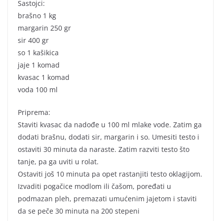
Sastojci:
brašno 1 kg
margarin 250 gr
sir 400 gr
so 1 kašikica
jaje 1 komad
kvasac 1 komad
voda 100 ml
Priprema:
Staviti kvasac da nadođe u 100 ml mlake vode. Zatim ga
dodati brašnu, dodati sir, margarin i so. Umesiti testo i
ostaviti 30 minuta da naraste. Zatim razviti testo što
tanje, pa ga uviti u rolat.
Ostaviti još 10 minuta pa opet rastanjiti testo oklagijom.
Izvaditi pogačice modlom ili čašom, poređati u
podmazan pleh, premazati umućenim jajetom i staviti
da se peče 30 minuta na 200 stepeni