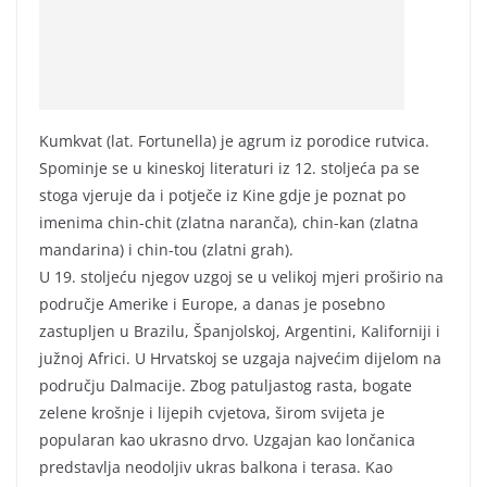
Kumkvat (lat. Fortunella) je agrum iz porodice rutvica.
Spominje se u kineskoj literaturi iz 12. stoljeća pa se
stoga vjeruje da i potječe iz Kine gdje je poznat po
imenima chin-chit (zlatna naranča), chin-kan (zlatna
mandarina) i chin-tou (zlatni grah).
U 19. stoljeću njegov uzgoj se u velikoj mjeri proširio na
područje Amerike i Europe, a danas je posebno
zastupljen u Brazilu, Španjolskoj, Argentini, Kaliforniji i
južnoj Africi. U Hrvatskoj se uzgaja najvećim dijelom na
području Dalmacije. Zbog patuljastog rasta, bogate
zelene krošnje i lijepih cvjetova, širom svijeta je
popularan kao ukrasno drvo. Uzgajan kao lončanica
predstavlja neodoljiv ukras balkona i terasa. Kao