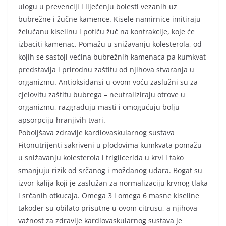
ulogu u prevenciji i liječenju bolesti vezanih uz
bubrežne i žučne kamence. Kisele namirnice imitiraju
želučanu kiselinu i potiču žuč na kontrakcije, koje će
izbaciti kamenac. Pomažu u snižavanju kolesterola, od
kojih se sastoji većina bubrežnih kamenaca pa kumkvat
predstavlja i prirodnu zaštitu od njihova stvaranja u
organizmu. Antioksidansi u ovom voću zaslužni su za
cjelovitu zaštitu bubrega – neutraliziraju otrove u
organizmu, razgrađuju masti i omogućuju bolju
apsorpciju hranjivih tvari.
Poboljšava zdravlje kardiovaskularnog sustava
Fitonutrijenti sakriveni u plodovima kumkvata pomažu
u snižavanju kolesterola i triglicerida u krvi i tako
smanjuju rizik od srčanog i moždanog udara. Bogat su
izvor kalija koji je zaslužan za normalizaciju krvnog tlaka
i srčanih otkucaja. Omega 3 i omega 6 masne kiseline
također su obilato prisutne u ovom citrusu, a njihova
važnost za zdravlje kardiovaskularnog sustava je