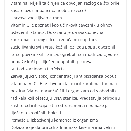
vitamina. Nije li ta činjenica dovoljan razlog da što prije
kušate ovo simpatično, neobično voće?
Ubrzava zacjeljivanje rana
Vitamin C je poznat i kao učinkovit saveznik u obnovi
oštećenih stanica. Dokazano je da svakodnevna
konzumacija ovog citrusa značajno doprinosi
zacjeljivanju svih vrsta kožnih ozljeda poput otvorenih
rana, površinskih ranica, ogrebotina i modrica. Ujedno,
pomaže koži pri liječenju upalnih procesa.
Štiti od karcinoma i infekcija
Zahvaljujući visokoj koncentraciji antioksidansa poput
vitamina A, C i E te flavonoida poput karotena, tanina i
pektina “zlatna naranča” štiti organizam od slobodnih
radikala koji oštećuju DNA stanice. Predstavlja prirodnu
zaštitu od infekcija, štiti od karcinoma i pomaže pri
liječenju kroničnih bolesti.
Pomaže u izbacivanju kamenca iz organizma
Dokazano je da prirodna limunska kiselina ima veliku