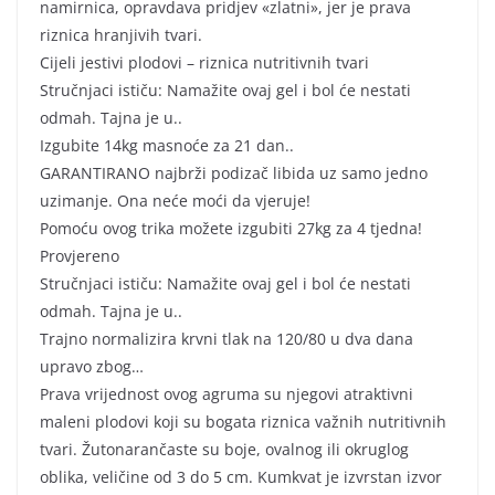
namirnica, opravdava pridjev «zlatni», jer je prava
riznica hranjivih tvari.
Cijeli jestivi plodovi – riznica nutritivnih tvari
Stručnjaci ističu: Namažite ovaj gel i bol će nestati
odmah. Tajna je u..
Izgubite 14kg masnoće za 21 dan..
GARANTIRANO najbrži podizač libida uz samo jedno
uzimanje. Ona neće moći da vjeruje!
Pomoću ovog trika možete izgubiti 27kg za 4 tjedna!
Provjereno
Stručnjaci ističu: Namažite ovaj gel i bol će nestati
odmah. Tajna je u..
Trajno normalizira krvni tlak na 120/80 u dva dana
upravo zbog…
Prava vrijednost ovog agruma su njegovi atraktivni
maleni plodovi koji su bogata riznica važnih nutritivnih
tvari. Žutonarančaste su boje, ovalnog ili okruglog
oblika, veličine od 3 do 5 cm. Kumkvat je izvrstan izvor