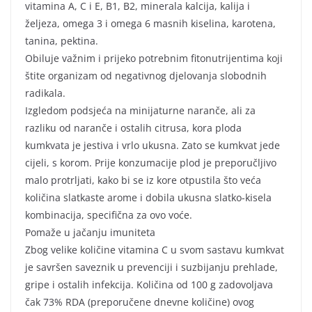
vitamina A, C i E, B1, B2, minerala kalcija, kalija i
željeza, omega 3 i omega 6 masnih kiselina, karotena,
tanina, pektina.
Obiluje važnim i prijeko potrebnim fitonutrijentima koji
štite organizam od negativnog djelovanja slobodnih
radikala.
Izgledom podsjeća na minijaturne naranče, ali za
razliku od naranče i ostalih citrusa, kora ploda
kumkvata je jestiva i vrlo ukusna. Zato se kumkvat jede
cijeli, s korom. Prije konzumacije plod je preporučljivo
malo protrljati, kako bi se iz kore otpustila što veća
količina slatkaste arome i dobila ukusna slatko-kisela
kombinacija, specifična za ovo voće.
Pomaže u jačanju imuniteta
Zbog velike količine vitamina C u svom sastavu kumkvat
je savršen saveznik u prevenciji i suzbijanju prehlade,
gripe i ostalih infekcija. Količina od 100 g zadovoljava
čak 73% RDA (preporučene dnevne količine) ovog