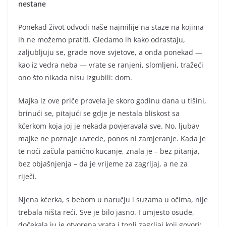
nestane
Ponekad život odvodi naše najmilije na staze na kojima
ih ne možemo pratiti. Gledamo ih kako odrastaju,
zaljubljuju se, grade nove svjetove, a onda ponekad —
kao iz vedra neba — vrate se ranjeni, slomljeni, tražeći
ono što nikada nisu izgubili: dom.
Majka iz ove priče provela je skoro godinu dana u tišini,
brinući se, pitajući se gdje je nestala bliskost sa
kćerkom koja joj je nekada povjeravala sve. No, ljubav
majke ne poznaje uvrede, ponos ni zamjeranje. Kada je
te noći začula panično kucanje, znala je – bez pitanja,
bez objašnjenja – da je vrijeme za zagrljaj, a ne za
riječi.
Njena kćerka, s bebom u naručju i suzama u očima, nije
trebala ništa reći. Sve je bilo jasno. I umjesto osude,
dočekala ju je otvorena vrata i topli zagrljaj koji govori: