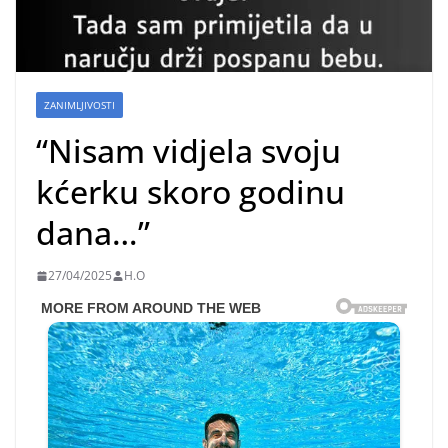
ZANIMLJIVOSTI
“Nisam vidjela svoju
kćerku skoro godinu
dana…”
27/04/2025
H.O