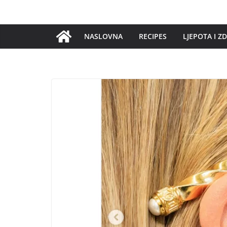
Skip
to
content
NASLOVNA
RECIPES
LJEPOTA I Z