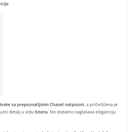
ncije
olovke sa prepoznatljivim Chanel natpisom
, a pričvršćena je
uzni detalj u vidu
bisera
, što dodatno naglašava eleganciju