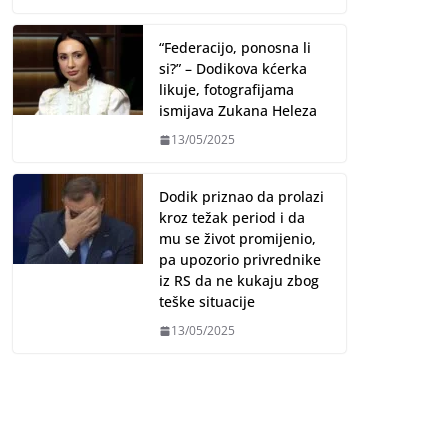
“Federacijo, ponosna li
si?” – Dodikova kćerka
likuje, fotografijama
ismijava Zukana Heleza
13/05/2025
Dodik priznao da prolazi
kroz težak period i da
mu se život promijenio,
pa upozorio privrednike
iz RS da ne kukaju zbog
teške situacije
13/05/2025