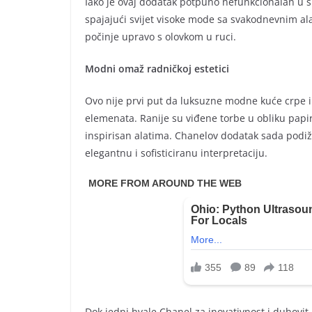
Iako je ovaj dodatak potpuno nefunkcionalan u s
spajajući svijet visoke mode sa svakodnevnim alatim
počinje upravo s olovkom u ruci.
Modni omaž radničkoj estetici
Ovo nije prvi put da luksuzne modne kuće crpe i
elemenata. Ranije su viđene torbe u obliku papirn
inspirisan alatima. Chanelov dodatak sada podi
elegantnu i sofisticiranu interpretaciju.
Dok jedni hvale Chanel za inovativnost i duhovit 