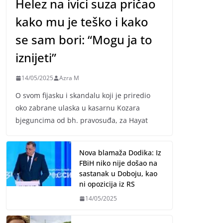
Helez na ivici suza pričao
kako mu je teško i kako
se sam bori: “Mogu ja to
iznijeti”
14/05/2025
Azra M
O svom fijasku i skandalu koji je priredio
oko zabrane ulaska u kasarnu Kozara
bjeguncima od bh. pravosuđa, za Hayat
Nova blamaža Dodika: Iz
FBiH niko nije došao na
sastanak u Doboju, kao
ni opozicija iz RS
14/05/2025