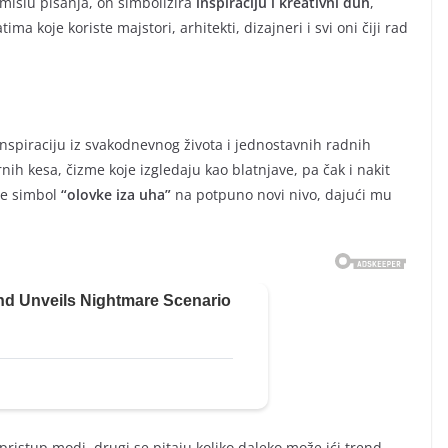
mislu pisanja, on simbolizira
inspiraciju i kreativni duh
,
a koje koriste majstori, arhitekti, dizajneri i svi oni čiji rad
nspiraciju iz svakodnevnog života i jednostavnih radnih
ih kesa, čizme koje izgledaju kao blatnjave, pa čak i nakit
že simbol
“olovke iza uha”
na potpuno novi nivo, dajući mu
pristup modi, drugi se pitaju koliko daleko može ići trend