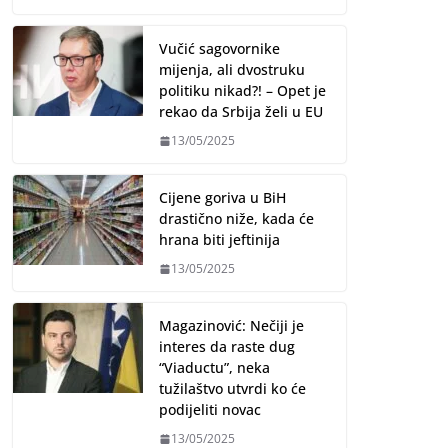
Vučić sagovornike
mijenja, ali dvostruku
politiku nikad?! – Opet je
rekao da Srbija želi u EU
13/05/2025
Cijene goriva u BiH
drastično niže, kada će
hrana biti jeftinija
13/05/2025
Magazinović: Nečiji je
interes da raste dug
“Viaductu”, neka
tužilaštvo utvrdi ko će
podijeliti novac
13/05/2025