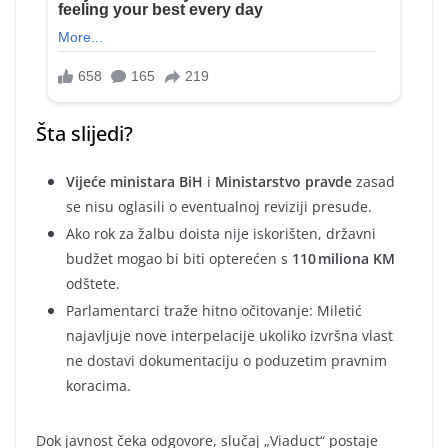
Šta slijedi?
Vijeće ministara BiH
i
Ministarstvo pravde
zasad
se nisu oglasili o eventualnoj reviziji presude.
Ako rok za žalbu doista nije iskorišten, državni
budžet mogao bi biti opterećen s
110 miliona KM
odštete.
Parlamentarci traže hitno očitovanje: Miletić
najavljuje nove interpelacije ukoliko izvršna vlast
ne dostavi dokumentaciju o poduzetim pravnim
koracima.
Dok javnost čeka odgovore, slučaj „Viaduct“ postaje