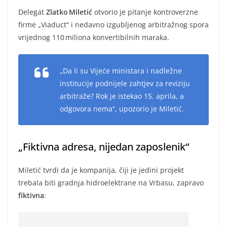
Delegat
Zlatko Miletić
otvorio je pitanje kontroverzne
firme „Viaduct“ i nedavno izgubljenog arbitražnog spora
vrijednog 110 miliona konvertibilnih maraka.
„Da li su Vijeće ministara i nadležne
institucije podnijele zahtjev za reviziju
arbitraže? Rok je istekao 15. aprila, a
odgovora nema“,
upozorio je Miletić.
„Fiktivna adresa, nijedan zaposlenik“
Miletić tvrdi da je kompanija, čiji je jedini projekt
trebala biti gradnja hidroelektrane na Vrbasu, zapravo
fiktivna
: