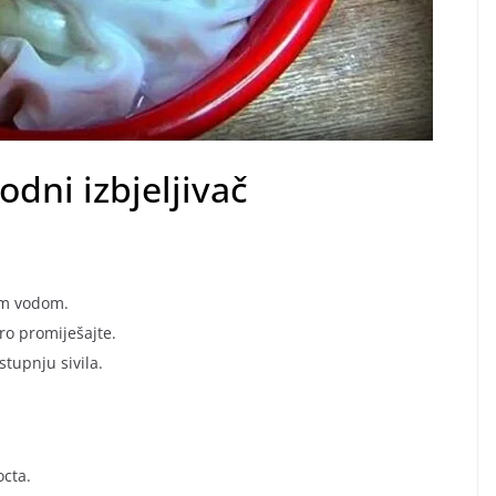
odni izbjeljivač
om vodom.
ro promiješajte.
stupnju sivila.
octa.