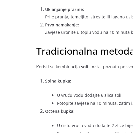
Uklanjanje prašine:
Prije pranja, temeljito istresite ili lagano u
Prvo namakanje:
Zavjese uronite u toplu vodu na 10 minuta ka
Tradicionalna metoda
Koristi se kombinacija
soli i octa
, poznata po sv
Solna kupka:
U vruću vodu dodajte 6 žlica soli.
Potopite zavjese na 10 minuta, zatim i
Octena kupka:
U čistu vruću vodu dodajte 2 žlice bije