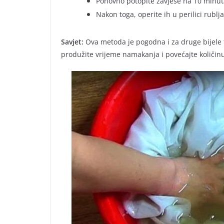
Ponovno potopite zavjese na 10 minut
Nakon toga, operite ih u perilici rublj
Savjet:
Ova metoda je pogodna i za druge bijele te
produžite vrijeme namakanja i povećajte količinu