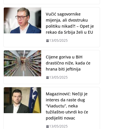
Vučić sagovornike
mijenja, ali dvostruku
politiku nikad?! – Opet je
rekao da Srbija želi u EU
13/05/2025
Cijene goriva u BiH
drastično niže, kada će
hrana biti jeftinija
13/05/2025
Magazinović: Nečiji je
interes da raste dug
“Viaductu”, neka
tužilaštvo utvrdi ko će
podijeliti novac
13/05/2025