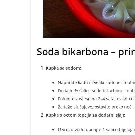
Soda bikarbona – prir
Kupka sa sodom:
Napunite kadu ili veliki sudoper topl
Dodajte ½ šalice sode bikarbone i dob
Potopite zavjese na 2–4 sata, ovisno o 
Za teže slučajeve, ostavite preko noći.
Kupka s octom (opcija za dodatni sjaj):
U vruću vodu dodajte 1 šalicu bijelog 