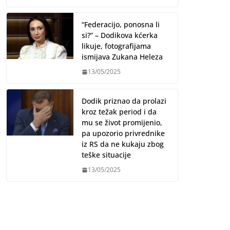
“Federacijo, ponosna li
si?” – Dodikova kćerka
likuje, fotografijama
ismijava Zukana Heleza
13/05/2025
Dodik priznao da prolazi
kroz težak period i da
mu se život promijenio,
pa upozorio privrednike
iz RS da ne kukaju zbog
teške situacije
13/05/2025