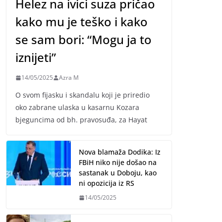
Helez na ivici suza pričao
kako mu je teško i kako
se sam bori: “Mogu ja to
iznijeti”
14/05/2025
Azra M
O svom fijasku i skandalu koji je priredio
oko zabrane ulaska u kasarnu Kozara
bjeguncima od bh. pravosuđa, za Hayat
Nova blamaža Dodika: Iz
FBiH niko nije došao na
sastanak u Doboju, kao
ni opozicija iz RS
14/05/2025