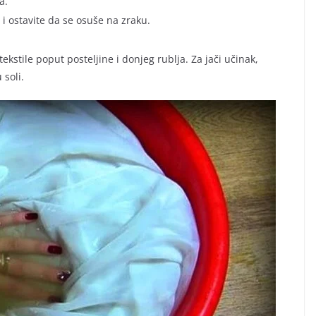
a.
a i ostavite da se osuše na zraku.
kstile poput posteljine i donjeg rublja. Za jači učinak,
 soli.