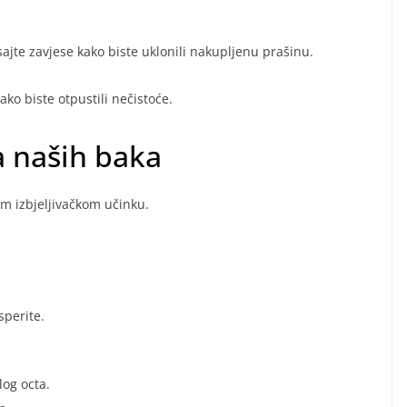
sisajte zavjese kako biste uklonili nakupljenu prašinu.
ko biste otpustili nečistoće.
 naših baka
om izbjeljivačkom učinku.
sperite.
log octa.