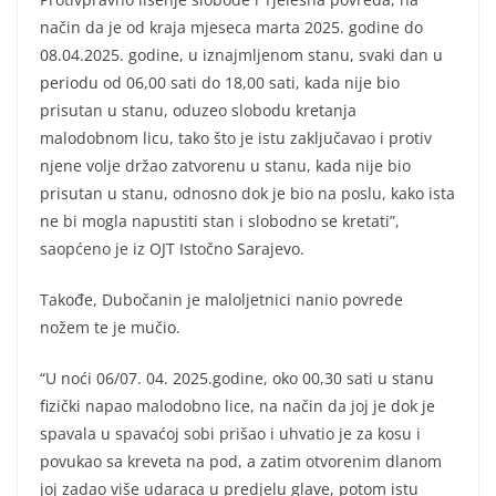
način da je od kraja mjeseca marta 2025. godine do
08.04.2025. godine, u iznajmljenom stanu, svaki dan u
periodu od 06,00 sati do 18,00 sati, kada nije bio
prisutan u stanu, oduzeo slobodu kretanja
malodobnom licu, tako što je istu zaključavao i protiv
njene volje držao zatvorenu u stanu, kada nije bio
prisutan u stanu, odnosno dok je bio na poslu, kako ista
ne bi mogla napustiti stan i slobodno se kretati”,
saopćeno je iz OJT Istočno Sarajevo.
Takođe, Dubočanin je maloljetnici nanio povrede
nožem te je mučio.
“U noći 06/07. 04. 2025.godine, oko 00,30 sati u stanu
fizički napao malodobno lice, na način da joj je dok je
spavala u spavaćoj sobi prišao i uhvatio je za kosu i
povukao sa kreveta na pod, a zatim otvorenim dlanom
joj zadao više udaraca u predjelu glave, potom istu