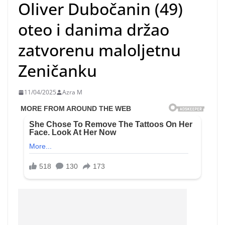
Oliver Dubočanin (49)
oteo i danima držao
zatvorenu maloljetnu
Zeničanku
11/04/2025
Azra M