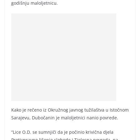
godišnju maloljetnicu.
Kako je rečeno iz Okružnog javnog tužilaštva u Istočnom
Sarajevu, Dubočanin je maloljetnici nanio povrede.
“Lice O.D. se sumnjiči da je počinio krivična djela
Protivpravno lišenje slobode i Tjelesna povreda, na