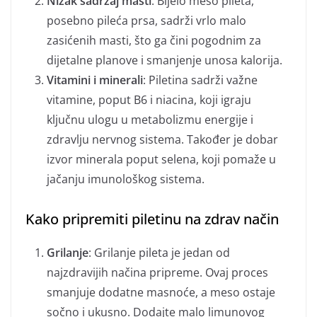
Nizak sadržaj masti
: Bijelo meso pileta,
posebno pileća prsa, sadrži vrlo malo
zasićenih masti, što ga čini pogodnim za
dijetalne planove i smanjenje unosa kalorija.
Vitamini i minerali
: Piletina sadrži važne
vitamine, poput B6 i niacina, koji igraju
ključnu ulogu u metabolizmu energije i
zdravlju nervnog sistema. Također je dobar
izvor minerala poput selena, koji pomaže u
jačanju imunološkog sistema.
Kako pripremiti piletinu na zdrav način
Grilanje
: Grilanje pileta je jedan od
najzdravijih načina pripreme. Ovaj proces
smanjuje dodatne masnoće, a meso ostaje
sočno i ukusno. Dodajte malo limunovog