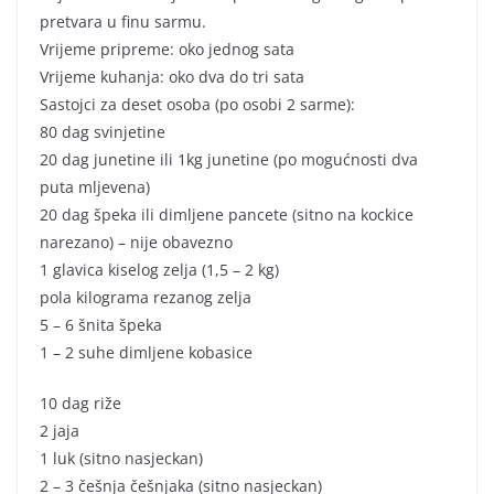
pretvara u finu sarmu.
Vrijeme pripreme: oko jednog sata
Vrijeme kuhanja: oko dva do tri sata
Sastojci za deset osoba (po osobi 2 sarme):
80 dag svinjetine
20 dag junetine ili 1kg junetine (po mogućnosti dva
puta mljevena)
20 dag špeka ili dimljene pancete (sitno na kockice
narezano) – nije obavezno
1 glavica kiselog zelja (1,5 – 2 kg)
pola kilograma rezanog zelja
5 – 6 šnita špeka
1 – 2 suhe dimljene kobasice
10 dag riže
2 jaja
1 luk (sitno nasjeckan)
2 – 3 češnja češnjaka (sitno nasjeckan)