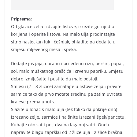
Priprema:
Od glavice zelja izdvojite listove, izrežite gornji dio
korijena i operite listove. Na malo ulja prodinstajte
sitno nasjeckan luk i češnjak, ohladite pa dodajte u
smjesu mljevenog mesa i špeka.
Dodajte još jaja, opranu i ocijeđenu rižu, peršin, papar,
sol, malo muškatnog oraščića i crvenu papriku. Smjesu
dobro izmiješajte i pustite da malo odstoji.
Smjesu (2 – 3 žličice) zamatajte u listove zelja i pravite
sarmice tako da prvo motate sredinu pa zatim uvrćete
krajeve prema unutra.
Slažite u lonac s malo ulja (tek toliko da pokrije dno)
izrezano zelje, sarmice i na šnite izrezani špek/pancetu.
Kuhajte oko sat i pol, dva na laganoj vatri. Onda
napravite blagu zapršku od 2 žlice ulja i 2 žlice brašna.