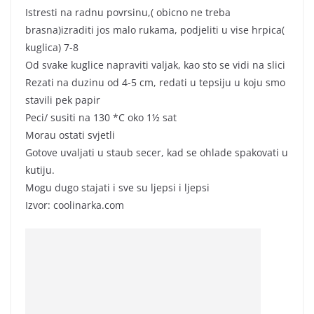
Istresti na radnu povrsinu,( obicno ne treba
brasna)izraditi jos malo rukama, podjeliti u vise hrpica(
kuglica) 7-8
Od svake kuglice napraviti valjak, kao sto se vidi na slici
Rezati na duzinu od 4-5 cm, redati u tepsiju u koju smo
stavili pek papir
Peci/ susiti na 130 *C oko 1½ sat
Morau ostati svjetli
Gotove uvaljati u staub secer, kad se ohlade spakovati u
kutiju.
Mogu dugo stajati i sve su ljepsi i ljepsi
Izvor: coolinarka.com