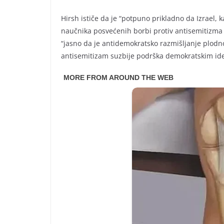
Hirsh ističe da je “potpuno prikladno da Izrael, k
naučnika posvećenih borbi protiv antisemitizma i
“jasno da je antidemokratsko razmišljanje plodno 
antisemitizam suzbije podrška demokratskim id