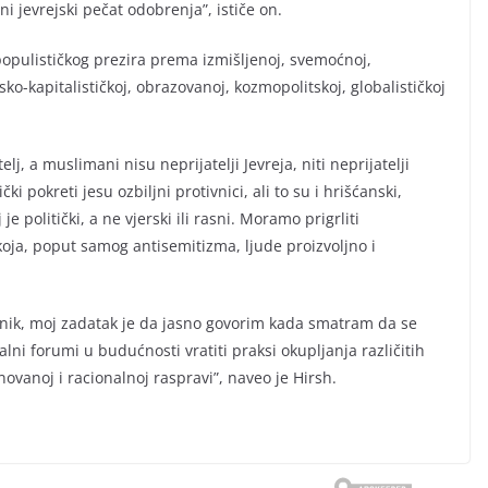
ni jevrejski pečat odobrenja”, ističe on.
 populističkog prezira prema izmišljenoj, svemoćnoj,
sko-kapitalističkoj, obrazovanoj, kozmopolitskoj, globalističkoj
lj, a muslimani nisu neprijatelji Jevreja, niti neprijatelji
ki pokreti jesu ozbiljni protivnici, ali to su i hrišćanski,
je politički, a ne vjerski ili rasni. Moramo prigrliti
oja, poput samog antisemitizma, ljude proizvoljno i
učnik, moj zadatak je da jasno govorim kada smatram da se
i forumi u budućnosti vratiti praksi okupljanja različitih
novanoj i racionalnoj raspravi”, naveo je Hirsh.