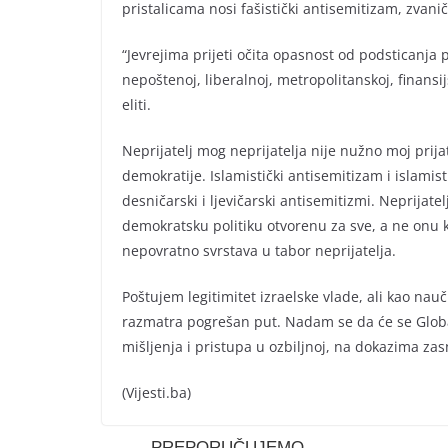
pristalicama nosi fašistički antisemitizam, zvanič
“Jevrejima prijeti očita opasnost od podsticanja
nepoštenoj, liberalnoj, metropolitanskoj, finansij
eliti.
Neprijatelj mog neprijatelja nije nužno moj prijate
demokratije. Islamistički antisemitizam i islamistič
desničarski i ljevičarski antisemitizmi. Neprijatelj 
demokratsku politiku otvorenu za sve, a ne onu k
nepovratno svrstava u tabor neprijatelja.
Poštujem legitimitet izraelske vlade, ali kao na
razmatra pogrešan put. Nadam se da će se Globaln
mišljenja i pristupa u ozbiljnoj, na dokazima zas
(Vijesti.ba)