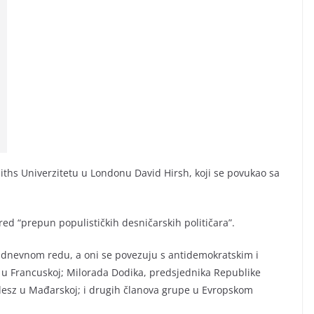
miths Univerzitetu u Londonu David Hirsh, koji se povukao sa
red “prepun populističkih desničarskih političara”.
na dnevnom redu, a oni se povezuju s antidemokratskim i
 u Francuskoj; Milorada Dodika, predsjednika Republike
idesz u Mađarskoj; i drugih članova grupe u Evropskom