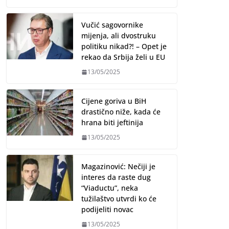
Vučić sagovornike
mijenja, ali dvostruku
politiku nikad?! – Opet je
rekao da Srbija želi u EU
13/05/2025
Cijene goriva u BiH
drastično niže, kada će
hrana biti jeftinija
13/05/2025
Magazinović: Nečiji je
interes da raste dug
“Viaductu”, neka
tužilaštvo utvrdi ko će
podijeliti novac
13/05/2025