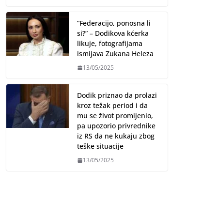
“Federacijo, ponosna li
si?” – Dodikova kćerka
likuje, fotografijama
ismijava Zukana Heleza
13/05/2025
Dodik priznao da prolazi
kroz težak period i da
mu se život promijenio,
pa upozorio privrednike
iz RS da ne kukaju zbog
teške situacije
13/05/2025