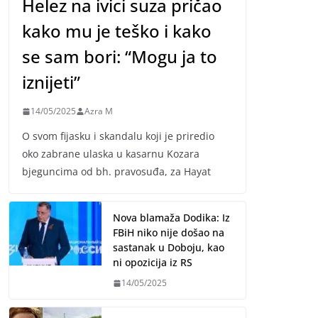
Helez na ivici suza pričao
kako mu je teško i kako
se sam bori: “Mogu ja to
iznijeti”
14/05/2025
Azra M
O svom fijasku i skandalu koji je priredio
oko zabrane ulaska u kasarnu Kozara
bjeguncima od bh. pravosuđa, za Hayat
Nova blamaža Dodika: Iz
FBiH niko nije došao na
sastanak u Doboju, kao
ni opozicija iz RS
14/05/2025