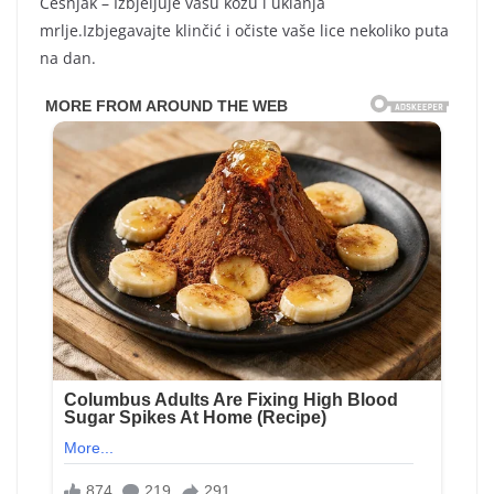
Češnjak – Izbjeljuje vašu kožu i uklanja
mrlje.Izbjegavajte klinčić i očiste vaše lice nekoliko puta
na dan.