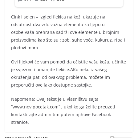
Cink i selen – Izgled flekica na koži ukazuje na
odsutnost dva vrlo važna elementa za ljepotu
osobe.Vaša prehrana sadrži ove elemente u brojnim
proizvodima kao što su : zob, suho voće, kukuruz, riba i
plodovi mora.
Ovi lijekovi će vam pomoći da očistite vašu kožu, učinite
je svježom i umanjite flekice.AKo neko iz vašeg
okruženja pati od ovakvog problema, možete im
preporučiti ove lako dostupne sastojke.
Napomena: Ovaj tekst je u vlasništvu sajta
“www.novipocetak.com” , ukoliko ga želite preuzeti
kontaktirajte admin tim putem njihove Facebook
stranice.