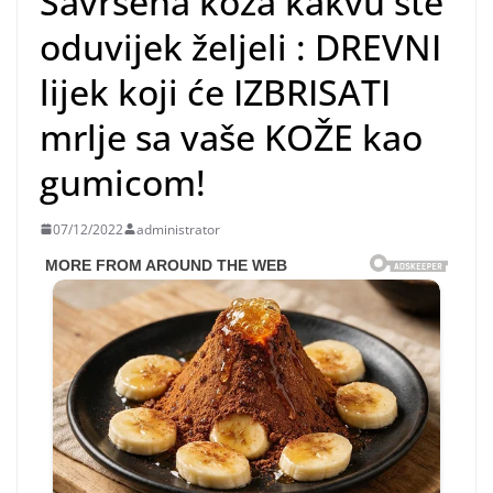
Savršena koža kakvu ste
oduvijek željeli : DREVNI
lijek koji će IZBRISATI
mrlje sa vaše KOŽE kao
gumicom!
07/12/2022
administrator