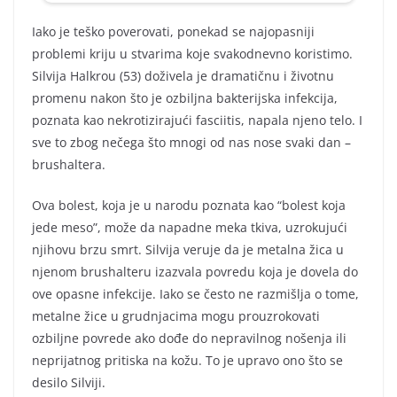
Iako je teško poverovati, ponekad se najopasniji
problemi kriju u stvarima koje svakodnevno koristimo.
Silvija Halkrou (53) doživela je dramatičnu i životnu
promenu nakon što je ozbiljna bakterijska infekcija,
poznata kao nekrotizirajući fasciitis, napala njeno telo. I
sve to zbog nečega što mnogi od nas nose svaki dan –
brushaltera.
Ova bolest, koja je u narodu poznata kao “bolest koja
jede meso”, može da napadne meka tkiva, uzrokujući
njihovu brzu smrt. Silvija veruje da je metalna žica u
njenom brushalteru izazvala povredu koja je dovela do
ove opasne infekcije. Iako se često ne razmišlja o tome,
metalne žice u grudnjacima mogu prouzrokovati
ozbiljne povrede ako dođe do nepravilnog nošenja ili
neprijatnog pritiska na kožu. To je upravo ono što se
desilo Silviji.