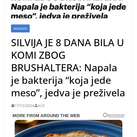
MAGAZIN
SILVIJA JE 8 DANA BILA U
KOMI ZBOG
BRUSHALTERA: Napala
je bakterija “koja jede
meso”, jedva je preživela
17/12/2024
H.O