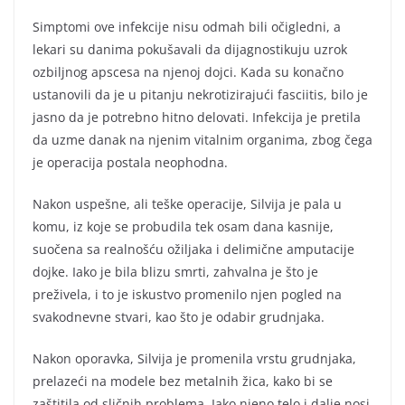
Simptomi ove infekcije nisu odmah bili očigledni, a
lekari su danima pokušavali da dijagnostikuju uzrok
ozbiljnog apscesa na njenoj dojci. Kada su konačno
ustanovili da je u pitanju nekrotizirajući fasciitis, bilo je
jasno da je potrebno hitno delovati. Infekcija je pretila
da uzme danak na njenim vitalnim organima, zbog čega
je operacija postala neophodna.
Nakon uspešne, ali teške operacije, Silvija je pala u
komu, iz koje se probudila tek osam dana kasnije,
suočena sa realnošću ožiljaka i delimične amputacije
dojke. Iako je bila blizu smrti, zahvalna je što je
preživela, i to je iskustvo promenilo njen pogled na
svakodnevne stvari, kao što je odabir grudnjaka.
Nakon oporavka, Silvija je promenila vrstu grudnjaka,
prelazeći na modele bez metalnih žica, kako bi se
zaštitila od sličnih problema. Iako njeno telo i dalje nosi