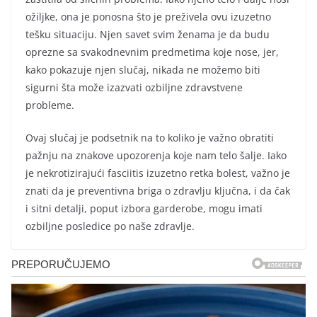
ožiljke, ona je ponosna što je preživela ovu izuzetno
tešku situaciju. Njen savet svim ženama je da budu
oprezne sa svakodnevnim predmetima koje nose, jer,
kako pokazuje njen slučaj, nikada ne možemo biti
sigurni šta može izazvati ozbiljne zdravstvene
probleme.
Ovaj slučaj je podsetnik na to koliko je važno obratiti
pažnju na znakove upozorenja koje nam telo šalje. Iako
je nekrotizirajući fasciitis izuzetno retka bolest, važno je
znati da je preventivna briga o zdravlju ključna, i da čak
i sitni detalji, poput izbora garderobe, mogu imati
ozbiljne posledice po naše zdravlje.