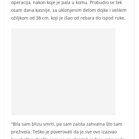
operacija, nakon koje je pala u komu. Probudio se tek
osam dana kasnije, sa uklonjenim delom dojke i velikim
ožiljkom od 38 cm, koji je išao od rebara do ispod ruke.
“Bila sam blizu smrti, pa sam zaista zahvalna što sam
preživela. Teško je poverovati da je sve ovo izazvao