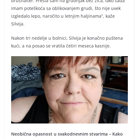
brushalter. Prešla sam na grudnjak bez žica, iako sada
imam poteškoća sa oblikovanjem grudi, što nije uvek
izgledalo lepo, naročito u letnjim haljinama”, kaže
Silvija.
Nakon tri nedelje u bolnici, Silvija je konačno puštena
kući, a na posao se vratila četiri meseca kasnije.
Neobična opasnost u svakodnevnim stvarima – Kako