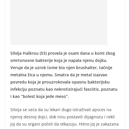
Silvija Halkrou (53) provela je osam dana u komi zbog
smrtonosne bakterije koja je napala njenu dojku.
Veruje da je uzrok tome bio njen brushalter, tačnije
metalna žica u njemu. Smatra da je metal izazvao
povredu koja je prouzrokovala opasnu bakterijsku
infekciju poznatu kao nekrotizirajući fasciitis, poznatu
i kao “bolest koja jede meso”.
Silvija se seća da su lekari dugo istraživali apsces na
njenoj desnoj dojci, dok nisu postavili dijagnozu i rekli
joj da su organi počeli da otkazuju. Hitno joj je zakazana