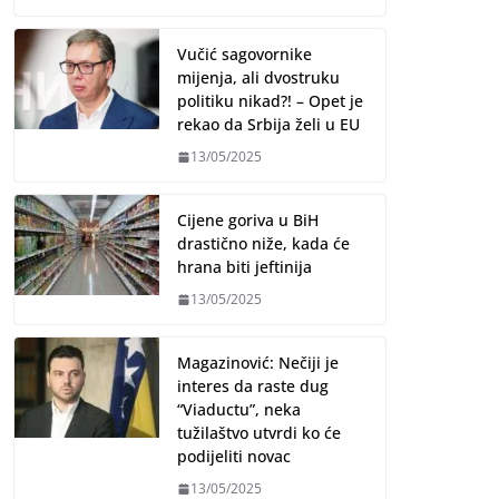
Vučić sagovornike
mijenja, ali dvostruku
politiku nikad?! – Opet je
rekao da Srbija želi u EU
13/05/2025
Cijene goriva u BiH
drastično niže, kada će
hrana biti jeftinija
13/05/2025
Magazinović: Nečiji je
interes da raste dug
“Viaductu”, neka
tužilaštvo utvrdi ko će
podijeliti novac
13/05/2025