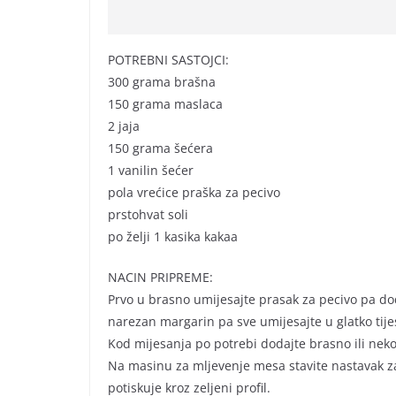
POTREBNI SASTOJCI:
300 grama brašna
150 grama maslaca
2 jaja
150 grama šećera
1 vanilin šećer
pola vrećice praška za pecivo
prstohvat soli
po želji 1 kasika kakaa
NACIN PRIPREME:
Prvo u brasno umijesajte prasak za pecivo pa dod
narezan margarin pa sve umijesajte u glatko tije
Kod mijesanja po potrebi dodajte brasno ili neko
Na masinu za mljevenje mesa stavite nastavak za
potiskuje kroz zeljeni profil.