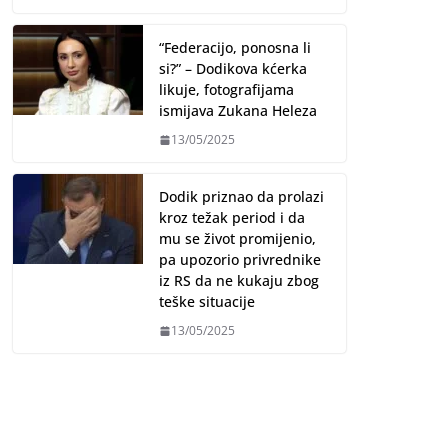
“Federacijo, ponosna li
si?” – Dodikova kćerka
likuje, fotografijama
ismijava Zukana Heleza
13/05/2025
Dodik priznao da prolazi
kroz težak period i da
mu se život promijenio,
pa upozorio privrednike
iz RS da ne kukaju zbog
teške situacije
13/05/2025