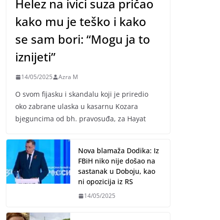
Helez na ivici suza pričao
kako mu je teško i kako
se sam bori: “Mogu ja to
iznijeti”
14/05/2025
Azra M
O svom fijasku i skandalu koji je priredio
oko zabrane ulaska u kasarnu Kozara
bjeguncima od bh. pravosuđa, za Hayat
Nova blamaža Dodika: Iz
FBiH niko nije došao na
sastanak u Doboju, kao
ni opozicija iz RS
14/05/2025