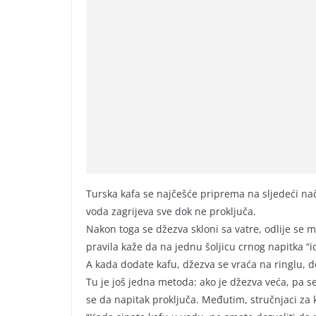
Turska kafa se najčešće priprema na sljedeći nač
voda zagrijeva sve dok ne proključa.
Nakon toga se džezva skloni sa vatre, odlije se m
pravila kaže da na jednu šoljicu crnog napitka “i
A kada dodate kafu, džezva se vraća na ringlu, d
Tu je još jedna metoda: ako je džezva veća, pa se
se da napitak proključa. Međutim, stručnjaci za k