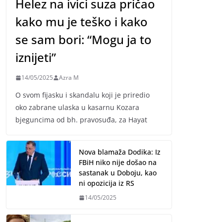
Helez na ivici suza pričao
kako mu je teško i kako
se sam bori: “Mogu ja to
iznijeti”
14/05/2025
Azra M
O svom fijasku i skandalu koji je priredio
oko zabrane ulaska u kasarnu Kozara
bjeguncima od bh. pravosuđa, za Hayat
Nova blamaža Dodika: Iz
FBiH niko nije došao na
sastanak u Doboju, kao
ni opozicija iz RS
14/05/2025