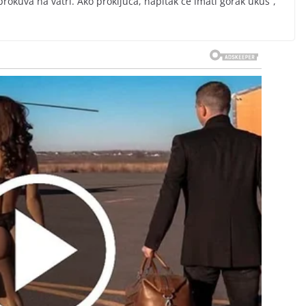
rokuva na vatri. Ako proključa, napitak će imati gorak ukus”,