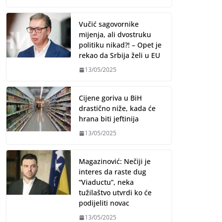
Vučić sagovornike
mijenja, ali dvostruku
politiku nikad?! – Opet je
rekao da Srbija želi u EU
13/05/2025
Cijene goriva u BiH
drastično niže, kada će
hrana biti jeftinija
13/05/2025
Magazinović: Nečiji je
interes da raste dug
“Viaductu”, neka
tužilaštvo utvrdi ko će
podijeliti novac
13/05/2025