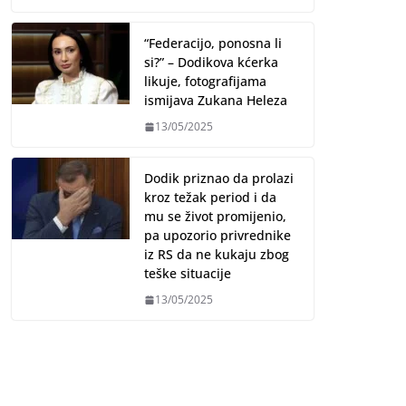
“Federacijo, ponosna li
si?” – Dodikova kćerka
likuje, fotografijama
ismijava Zukana Heleza
13/05/2025
Dodik priznao da prolazi
kroz težak period i da
mu se život promijenio,
pa upozorio privrednike
iz RS da ne kukaju zbog
teške situacije
13/05/2025