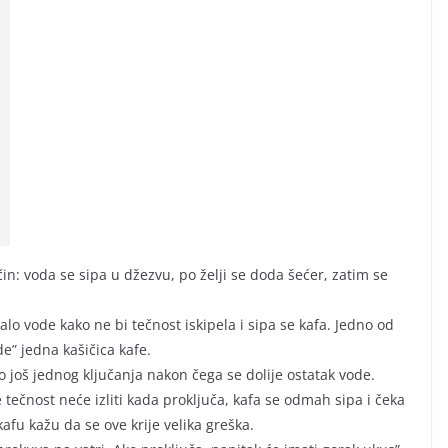
in: voda se sipa u džezvu, po želji se doda šećer, zatim se
alo vode kako ne bi tečnost iskipela i sipa se kafa. Jedno od
de” jedna kašičica kafe.
o još jednog ključanja nakon čega se dolije ostatak vode.
 tečnost neće izliti kada proključa, kafa se odmah sipa i čeka
afu kažu da se ove krije velika greška.