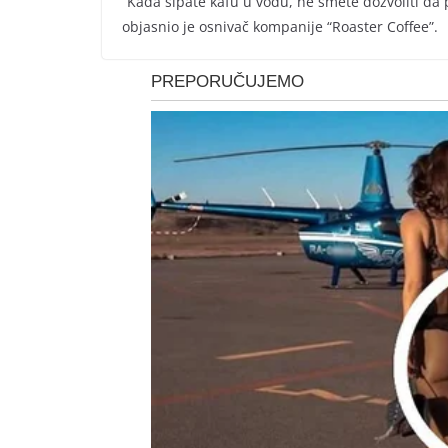
“Kada sipate kafu u vodu, ne smete dozvoliti da p
objasnio je osnivač kompanije “Roaster Coffee”.