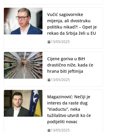
Vučić sagovornike
mijenja, ali dvostruku
politiku nikad?! – Opet je
rekao da Srbija želi u EU
13/05/2025
Cijene goriva u BiH
drastično niže, kada će
hrana biti jeftinija
13/05/2025
Magazinović: Nečiji je
interes da raste dug
“Viaductu”, neka
tužilaštvo utvrdi ko će
podijeliti novac
13/05/2025