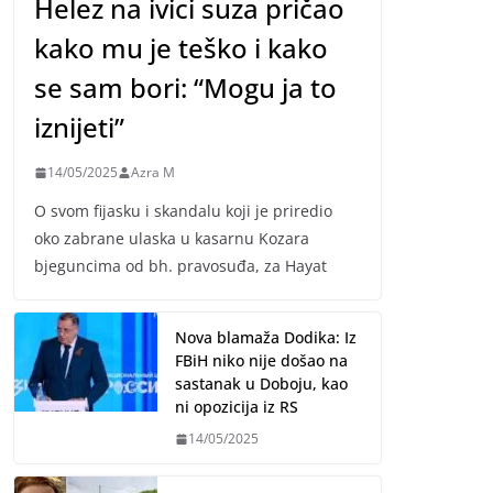
Helez na ivici suza pričao
kako mu je teško i kako
se sam bori: “Mogu ja to
iznijeti”
14/05/2025
Azra M
O svom fijasku i skandalu koji je priredio
oko zabrane ulaska u kasarnu Kozara
bjeguncima od bh. pravosuđa, za Hayat
Nova blamaža Dodika: Iz
FBiH niko nije došao na
sastanak u Doboju, kao
ni opozicija iz RS
14/05/2025