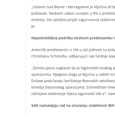
„Ustavni sud Bosne i Hercegovine je ključna državn
poštovati. Nedavni zakon usvojen u RS-u predstavl
entiteta, što ozbiljno prijeti sigurnosnoj stabil
je.
Nepokolebljiva podrška visokom predstavniku 
Američki predstavnici u UN-u još jednom su pot
Christianu Schmidtu, odbacujući sve tvrdnje koje 
„Želimo jasno naglasiti da je legitimitet viso
sporazumu. Njegova uloga je ključna u zaštiti mir
Države podržavaju korištenje Bonnskih ovlašten
temelja Dejtonskog sporazuma. Schmidtovo imenov
zahtijeva odobrenje Vijeća sigurnosti UN-a“, nav
SAD nastavljaju rad na očuvanju stabilnosti BiH