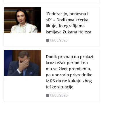
“Federacijo, ponosna li
si?” – Dodikova kćerka
likuje, fotografijama
ismijava Zukana Heleza
13/05/2025
Dodik priznao da prolazi
kroz težak period i da
mu se život promijenio,
pa upozorio privrednike
iz RS da ne kukaju zbog
teške situacije
13/05/2025