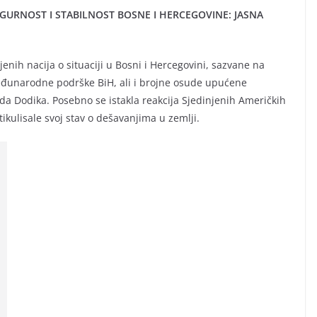
URNOST I STABILNOST BOSNE I HERCEGOVINE: JASNA
enih nacija o situaciji u Bosni i Hercegovini, sazvane na
međunarodne podrške BiH, ali i brojne osude upućene
a Dodika. Posebno se istakla reakcija Sjedinjenih Američkih
ikulisale svoj stav o dešavanjima u zemlji.