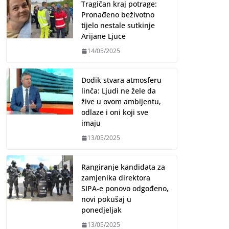
Tragičan kraj potrage:
Pronađeno beživotno
tijelo nestale sutkinje
Arijane Ljuce
14/05/2025
Dodik stvara atmosferu
linča: Ljudi ne žele da
žive u ovom ambijentu,
odlaze i oni koji sve
imaju
13/05/2025
Rangiranje kandidata za
zamjenika direktora
SIPA-e ponovo odgođeno,
novi pokušaj u
ponedjeljak
13/05/2025