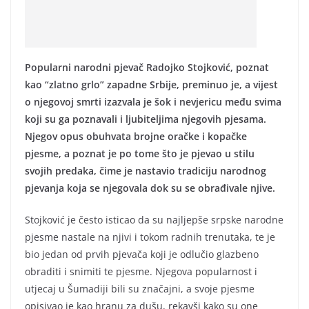
Popularni narodni pjevač Radojko Stojković, poznat
kao “zlatno grlo” zapadne Srbije, preminuo je, a vijest
o njegovoj smrti izazvala je šok i nevjericu među svima
koji su ga poznavali i ljubiteljima njegovih pjesama.
Njegov opus obuhvata brojne oračke i kopačke
pjesme, a poznat je po tome što je pjevao u stilu
svojih predaka, čime je nastavio tradiciju narodnog
pjevanja koja se njegovala dok su se obrađivale njive.
Stojković je često isticao da su najljepše srpske narodne
pjesme nastale na njivi i tokom radnih trenutaka, te je
bio jedan od prvih pjevača koji je odlučio glazbeno
obraditi i snimiti te pjesme. Njegova popularnost i
utjecaj u Šumadiji bili su značajni, a svoje pjesme
opisivao je kao hranu za dušu, rekavši kako su one