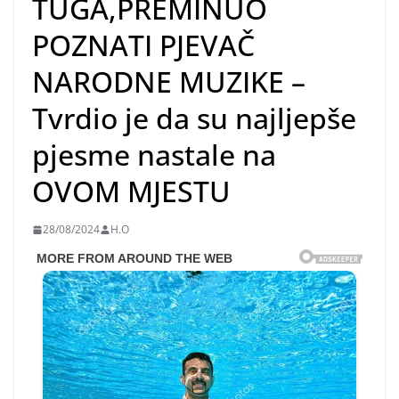
TUGA,PREMINUO
POZNATI PJEVAČ
NARODNE MUZIKE –
Tvrdio je da su najljepše
pjesme nastale na
OVOM MJESTU
28/08/2024
H.O