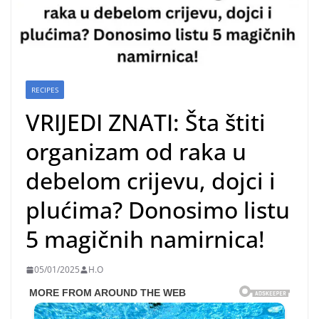
RECIPES
VRIJEDI ZNATI: Šta štiti
organizam od raka u
debelom crijevu, dojci i
plućima? Donosimo listu
5 magičnih namirnica!
05/01/2025
H.O