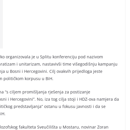
o organizovala je u Splitu konferenciju pod nazivom
ratizam i unitarizam, nastavivši time višegodišnju kampanju
a u Bosni i Hercegovini. Cilj ovakvih prijedloga jeste
m političkom korpusu u BiH.
a “s ciljem promišljanja rješenja za postizanje
ni i Hercegovini”. No, iza tog cilja stoji i HDZ-ova namjera da
tičkog predstavljanja” ostanu u fokusu javnosti i da se
iH.
ilozofskog fakulteta Sveučilišta u Mostaru, novinar Zoran