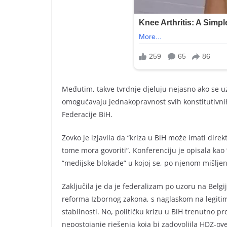
Međutim, takve tvrdnje djeluju nejasno ako se uz
omogućavaju jednakopravnost svih konstitutivni
Federacije BiH.
Zovko je izjavila da “kriza u BiH može imati dire
tome mora govoriti”. Konferenciju je opisala kao 
“medijske blokade” u kojoj se, po njenom mišljen
Zaključila je da je federalizam po uzoru na Belgiju
reforma Izbornog zakona, s naglaskom na legitimn
stabilnosti. No, političku krizu u BiH trenutno 
nepostojanje rješenja koja bi zadovoljila HDZ-ove