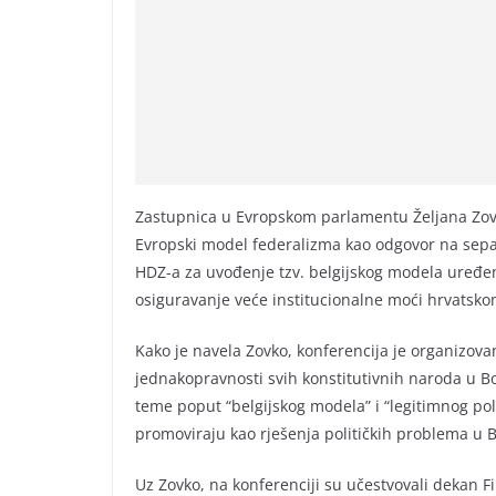
Zastupnica u Evropskom parlamentu Željana Zovk
Evropski model federalizma kao odgovor na sepa
HDZ-a za uvođenje tzv. belgijskog modela uređenj
osiguravanje veće institucionalne moći hrvatsko
Kako je navela Zovko, konferencija je organizovan
jednakopravnosti svih konstitutivnih naroda u Bos
teme poput “belgijskog modela” i “legitimnog poli
promoviraju kao rješenja političkih problema u B
Uz Zovko, na konferenciji su učestvovali dekan F