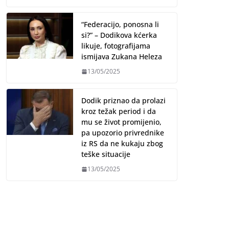
“Federacijo, ponosna li
si?” – Dodikova kćerka
likuje, fotografijama
ismijava Zukana Heleza
13/05/2025
Dodik priznao da prolazi
kroz težak period i da
mu se život promijenio,
pa upozorio privrednike
iz RS da ne kukaju zbog
teške situacije
13/05/2025