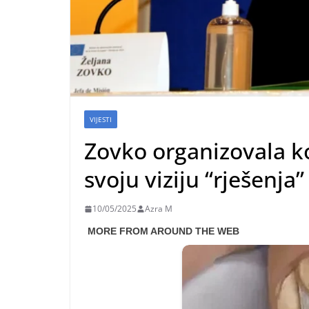
VIJESTI
Zovko organizovala k
svoju viziju “rješenja”
10/05/2025
Azra M