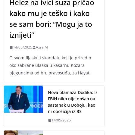
Helez na ivici suza pričao
kako mu je teško i kako
se sam bori: “Mogu ja to
iznijeti”
14/05/2025
Azra M
O svom fijasku i skandalu koji je priredio
oko zabrane ulaska u kasarnu Kozara
bjeguncima od bh. pravosuđa, za Hayat
Nova blamaža Dodika: Iz
FBiH niko nije došao na
sastanak u Doboju, kao
ni opozicija iz RS
14/05/2025