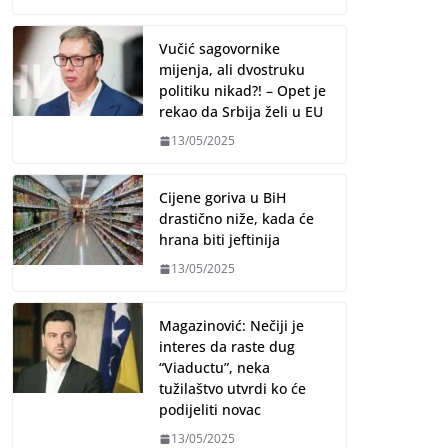
Vučić sagovornike
mijenja, ali dvostruku
politiku nikad?! – Opet je
rekao da Srbija želi u EU
13/05/2025
Cijene goriva u BiH
drastično niže, kada će
hrana biti jeftinija
13/05/2025
Magazinović: Nečiji je
interes da raste dug
“Viaductu”, neka
tužilaštvo utvrdi ko će
podijeliti novac
13/05/2025