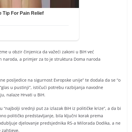
me u obzir činjenica da važeći zakoni u BiH već
h naroda, a primjer za to je struktura Doma naroda
ktne posljedice na sigurnost Evropske unije” te dodala da se “o
“glas u pustinji”, ističući potrebu razbijanja navodne
ju, nalaze Hrvati u BiH.
 “najbolji srednji put za izlazak BiH iz političke krize”, a da bi
o političko predstavljanje, bila ključni korak prema
produbljuje djelovanje predsjednika RS-a Milorada Dodika, a ne
 zahtjeve.