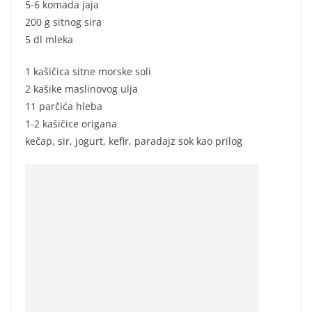
5-6 komada jaja
200 g sitnog sira
5 dl mleka
1 kašičica sitne morske soli
2 kašike maslinovog ulja
11 parčića hleba
1-2 kašičice origana
kečap, sir, jogurt, kefir, paradajz sok kao prilog