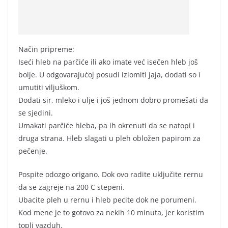
Način pripreme:
Iseći hleb na parčiće ili ako imate već isečen hleb još
bolje. U odgovarajućoj posudi izlomiti jaja, dodati so i
umutiti viljuškom.
Dodati sir, mleko i ulje i još jednom dobro promešati da
se sjedini.
Umakati parčiće hleba, pa ih okrenuti da se natopi i
druga strana. Hleb slagati u pleh obložen papirom za
pečenje.
Pospite odozgo origano. Dok ovo radite uključite rernu
da se zagreje na 200 C stepeni.
Ubacite pleh u rernu i hleb pecite dok ne porumeni.
Kod mene je to gotovo za nekih 10 minuta, jer koristim
topli vazduh.