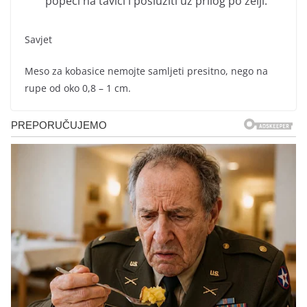
popeći na tavici i poslužiti uz prilog po želji.
Savjet
Meso za kobasice nemojte samljeti presitno, nego na
rupe od oko 0,8 – 1 cm.