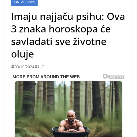
ZANIMLJIVOSTI
Imaju najjaču psihu: Ova
3 znaka horoskopa će
savladati sve životne
oluje
03/10/2024
H.O