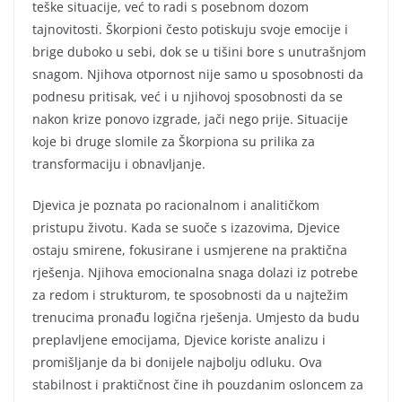
teške situacije, već to radi s posebnom dozom
tajnovitosti. Škorpioni često potiskuju svoje emocije i
brige duboko u sebi, dok se u tišini bore s unutrašnjom
snagom. Njihova otpornost nije samo u sposobnosti da
podnesu pritisak, već i u njihovoj sposobnosti da se
nakon krize ponovo izgrade, jači nego prije. Situacije
koje bi druge slomile za Škorpiona su prilika za
transformaciju i obnavljanje.
Djevica je poznata po racionalnom i analitičkom
pristupu životu. Kada se suoče s izazovima, Djevice
ostaju smirene, fokusirane i usmjerene na praktična
rješenja. Njihova emocionalna snaga dolazi iz potrebe
za redom i strukturom, te sposobnosti da u najtežim
trenucima pronađu logična rješenja. Umjesto da budu
preplavljene emocijama, Djevice koriste analizu i
promišljanje da bi donijele najbolju odluku. Ova
stabilnost i praktičnost čine ih pouzdanim osloncem za