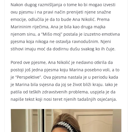
Nakon dugog razmišljanja o tome ko bi mogao izvesti
ovu pjesmu i na pravi način prenijeti njene snažne
emocije, odlučila je da to bude Ana Nikolić. Prema
Marininim riječima, Ana je bila kao druga majka
njenom sinu, a “Mišo moj” postala je izuzetno emotivna
pjesma koja nikoga ne ostavlja ravnodušnim. Njeni
stihovi imaju moć da dodirnu dušu svakog ko ih čuje.
Pored ove pjesme, Ana Nikolić je nedavno otkrila da
postoji još jedna pjesma koju Marina posebno voli, a to
je “Perspektive”. Ova pjesma nastala je u periodu kada
je Marina bila svjesna da joj se život bliži kraju. Iako je
patila od teških zdravstvenih problema, uspjela je da
napiše tekst koji nosi teret njenih tadašnjih osjećanja.