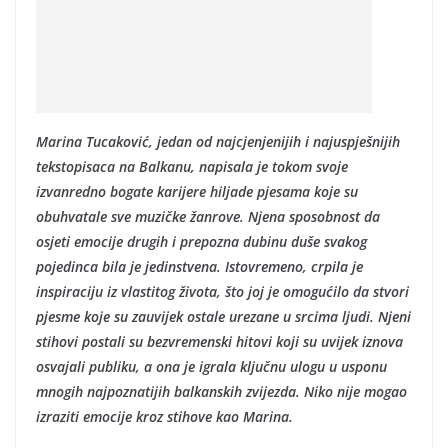
Marina Tucaković, jedan od najcjenjenijih i najuspješnijih
tekstopisaca na Balkanu, napisala je tokom svoje
izvanredno bogate karijere hiljade pjesama koje su
obuhvatale sve muzičke žanrove. Njena sposobnost da
osjeti emocije drugih i prepozna dubinu duše svakog
pojedinca bila je jedinstvena. Istovremeno, crpila je
inspiraciju iz vlastitog života, što joj je omogućilo da stvori
pjesme koje su zauvijek ostale urezane u srcima ljudi. Njeni
stihovi postali su bezvremenski hitovi koji su uvijek iznova
osvajali publiku, a ona je igrala ključnu ulogu u usponu
mnogih najpoznatijih balkanskih zvijezda. Niko nije mogao
izraziti emocije kroz stihove kao Marina.