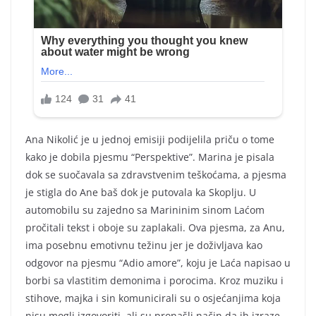
Ana Nikolić je u jednoj emisiji podijelila priču o tome
kako je dobila pjesmu “Perspektive”. Marina je pisala
dok se suočavala sa zdravstvenim teškoćama, a pjesma
je stigla do Ane baš dok je putovala ka Skoplju. U
automobilu su zajedno sa Marininim sinom Laćom
pročitali tekst i oboje su zaplakali. Ova pjesma, za Anu,
ima posebnu emotivnu težinu jer je doživljava kao
odgovor na pjesmu “Adio amore”, koju je Laća napisao u
borbi sa vlastitim demonima i porocima. Kroz muziku i
stihove, majka i sin komunicirali su o osjećanjima koja
nisu mogli izgovoriti, ali su pronašli način da ih izraze