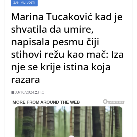
ZANIMLJIVOSTI
Marina Tucaković kad je
shvatila da umire,
napisala pesmu čiji
stihovi režu kao mač: Iza
nje se krije istina koja
razara
03/10/2024
H.O