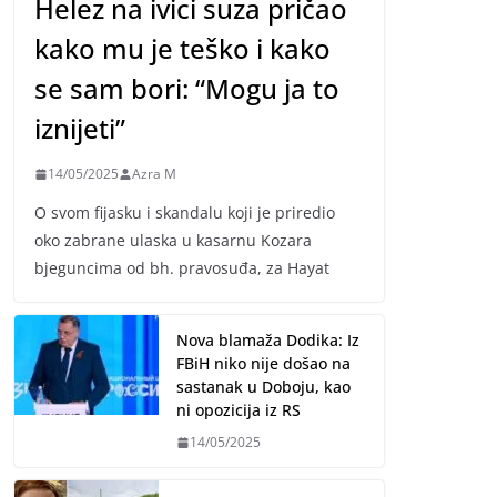
Helez na ivici suza pričao
kako mu je teško i kako
se sam bori: “Mogu ja to
iznijeti”
14/05/2025
Azra M
O svom fijasku i skandalu koji je priredio
oko zabrane ulaska u kasarnu Kozara
bjeguncima od bh. pravosuđa, za Hayat
Nova blamaža Dodika: Iz
FBiH niko nije došao na
sastanak u Doboju, kao
ni opozicija iz RS
14/05/2025