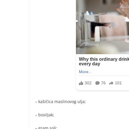
– kašičica maslinovog ulja;
– bosiljak;
– gram soli;