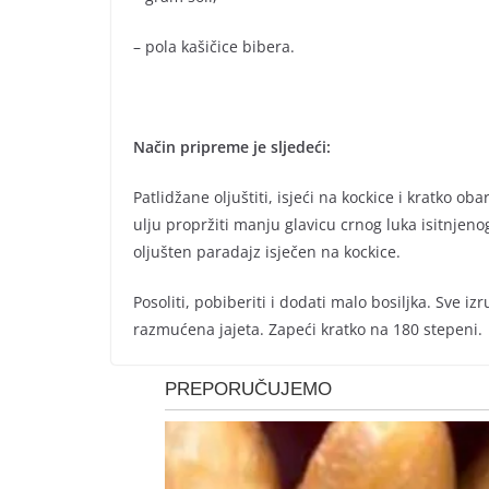
– pola kašičice bibera.
Način pripreme je sljedeći:
Patlidžane oljuštiti, isjeći na kockice i kratko o
ulju propržiti manju glavicu crnog luka isitnjen
oljušten paradajz isječen na kockice.
Posoliti, pobiberiti i dodati malo bosiljka. Sve iz
razmućena jajeta. Zapeći kratko na 180 stepeni.