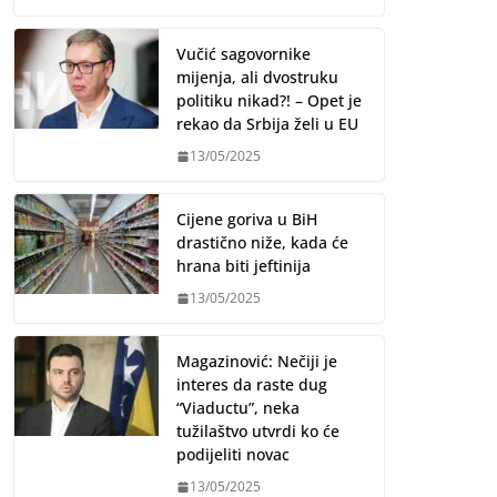
Vučić sagovornike
mijenja, ali dvostruku
politiku nikad?! – Opet je
rekao da Srbija želi u EU
13/05/2025
Cijene goriva u BiH
drastično niže, kada će
hrana biti jeftinija
13/05/2025
Magazinović: Nečiji je
interes da raste dug
“Viaductu”, neka
tužilaštvo utvrdi ko će
podijeliti novac
13/05/2025