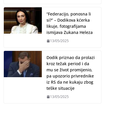
“Federacijo, ponosna li
si?” – Dodikova kćerka
likuje, fotografijama
ismijava Zukana Heleza
13/05/2025
Dodik priznao da prolazi
kroz težak period i da
mu se život promijenio,
pa upozorio privrednike
iz RS da ne kukaju zbog
teške situacije
13/05/2025