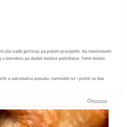
bariti (da izađe gorčina), pa potom procijediti. Na maslinovom
og u blenderu pa dodati kockice patlidžana. Tome dodati
ručiti u vatrostalnu posudu, narendati sir i preliti sa dva