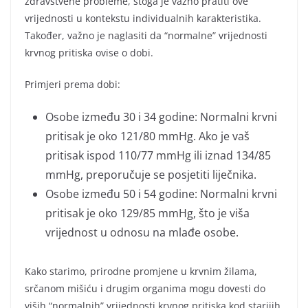
zdravstvene probleme, stoga je važno pratiti ove
vrijednosti u kontekstu individualnih karakteristika.
Također, važno je naglasiti da “normalne” vrijednosti
krvnog pritiska ovise o dobi.
Primjeri prema dobi:
Osobe između 30 i 34 godine: Normalni krvni
pritisak je oko 121/80 mmHg. Ako je vaš
pritisak ispod 110/77 mmHg ili iznad 134/85
mmHg, preporučuje se posjetiti liječnika.
Osobe između 50 i 54 godine: Normalni krvni
pritisak je oko 129/85 mmHg, što je viša
vrijednost u odnosu na mlađe osobe.
Kako starimo, prirodne promjene u krvnim žilama,
srčanom mišiću i drugim organima mogu dovesti do
viših “normalnih” vrijednosti krvnog pritiska kod starijih