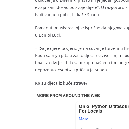
uključenja u Dnevnik, prišao mi je jedan gospodin
evo ja sam došao po svoje dijete”. U razgovoru 
ispitivanju u policiji – kaže Suada.
Pomenuti muškarac joj je ispričao da njegova sup
u Banjoj Luci.
– Dvoje djece povjerio je na čuvanje toj ženi u B
Kada sam ga pitala zašto djeca ne žive s njim, od
ima i za dvoje – bila sam zaprepaštena tim odgo
nepoznatoj osobi – ispričala je Suada.
Ko su djeca iz kuće strave?