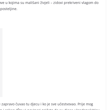
love u kojima su mališani živjeli – zidovi prekriveni vlagom do
posteljine.
 zapravo čuvao tu djecu i ko je sve učestvovao. Prije mog