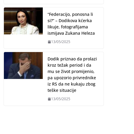
“Federacijo, ponosna li
si?” – Dodikova kćerka
likuje, fotografijama
ismijava Zukana Heleza
13/05/2025
Dodik priznao da prolazi
kroz težak period i da
mu se život promijenio,
pa upozorio privrednike
iz RS da ne kukaju zbog
teške situacije
13/05/2025