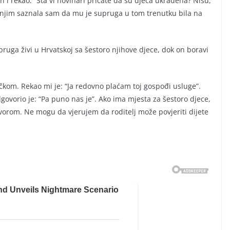
 i rekao: “Šta vi novinari pričate da su djeca ukradena? Nisu,
s njim saznala sam da mu je supruga u tom trenutku bila na
ruga živi u Hrvatskoj sa šestoro njihove djece, dok on boravi
rčkom. Rekao mi je: “Ja redovno plaćam toj gospođi usluge”.
govorio je: “Pa puno nas je”. Ako ima mjesta za šestoro djece,
vorom. Ne mogu da vjerujem da roditelj može povjeriti dijete