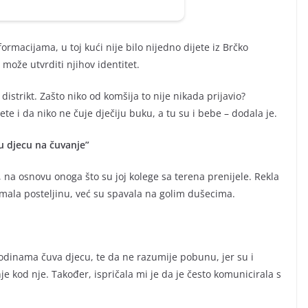
rmacijama, u toj kući nije bilo nijedno dijete iz Brčko
 može utvrditi njihov identitet.
distrikt. Zašto niko od komšija to nije nikada prijavio?
e i da niko ne čuje dječiju buku, a tu su i bebe – dodala je.
ju djecu na čuvanje”
, na osnovu onoga što su joj kolege sa terena prenijele. Rekla
u imala posteljinu, već su spavala na golim dušecima.
 godinama čuva djecu, te da ne razumije pobunu, jer su i
nje kod nje. Također, ispričala mi je da je često komunicirala s