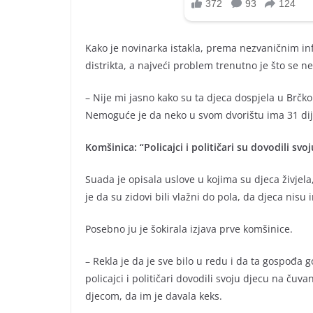
Kako je novinarka istakla, prema nezvaničnim info
distrikta, a najveći problem trenutno je što se ne
– Nije mi jasno kako su ta djeca dospjela u Brčko 
Nemoguće je da neko u svom dvorištu ima 31 dijet
Komšinica: “Policajci i političari su dovodili svo
Suada je opisala uslove u kojima su djeca živjela
je da su zidovi bili vlažni do pola, da djeca nis
Posebno ju je šokirala izjava prve komšinice.
– Rekla je da je sve bilo u redu i da ta gospođa
policajci i političari dovodili svoju djecu na čuva
djecom, da im je davala keks.