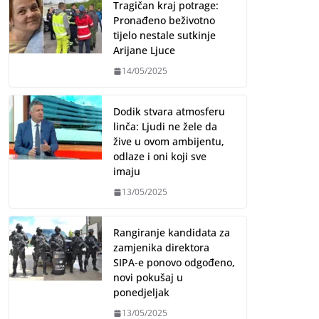
Tragičan kraj potrage:
Pronađeno beživotno
tijelo nestale sutkinje
Arijane Ljuce
14/05/2025
Dodik stvara atmosferu
linča: Ljudi ne žele da
žive u ovom ambijentu,
odlaze i oni koji sve
imaju
13/05/2025
Rangiranje kandidata za
zamjenika direktora
SIPA-e ponovo odgođeno,
novi pokušaj u
ponedjeljak
13/05/2025