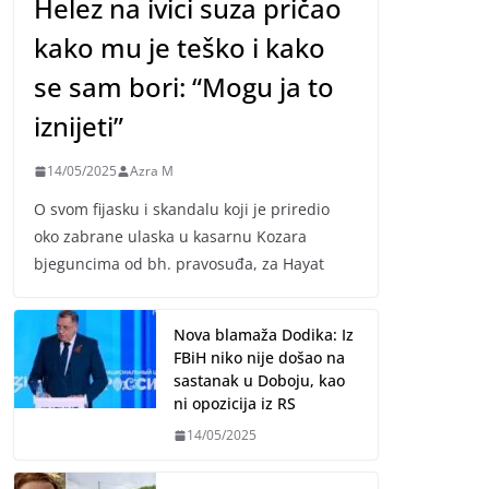
Helez na ivici suza pričao
kako mu je teško i kako
se sam bori: “Mogu ja to
iznijeti”
14/05/2025
Azra M
O svom fijasku i skandalu koji je priredio
oko zabrane ulaska u kasarnu Kozara
bjeguncima od bh. pravosuđa, za Hayat
Nova blamaža Dodika: Iz
FBiH niko nije došao na
sastanak u Doboju, kao
ni opozicija iz RS
14/05/2025