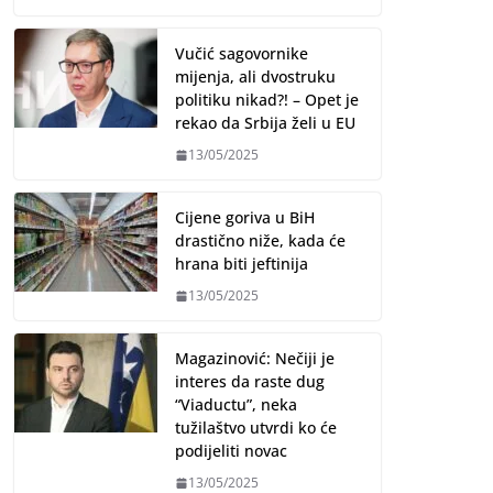
Vučić sagovornike
mijenja, ali dvostruku
politiku nikad?! – Opet je
rekao da Srbija želi u EU
13/05/2025
Cijene goriva u BiH
drastično niže, kada će
hrana biti jeftinija
13/05/2025
Magazinović: Nečiji je
interes da raste dug
“Viaductu”, neka
tužilaštvo utvrdi ko će
podijeliti novac
13/05/2025