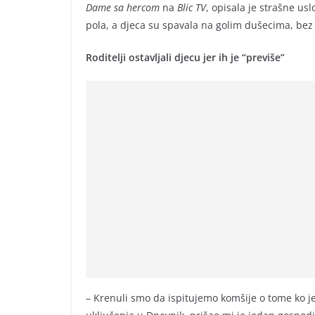
Dame sa hercom
na
Blic TV
, opisala je strašne us
pola, a djeca su spavala na golim dušecima, bez 
Roditelji ostavljali djecu jer ih je “previše”
– Krenuli smo da ispitujemo komšije o tome ko je