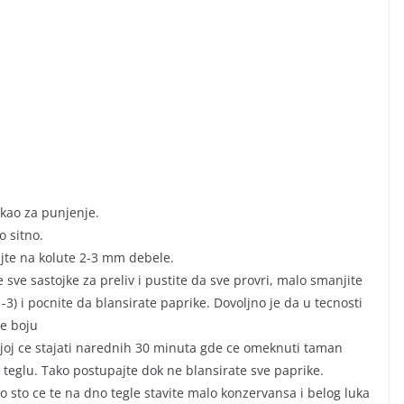
 kao za punjenje.
o sitno.
kajte na kolute 2-3 mm debele.
 sve sastojke za preliv i pustite da sve provri, malo smanjite
-3) i pocnite da blansirate paprike. Dovoljno je da u tecnosti
ne boju
ojoj ce stajati narednih 30 minuta gde ce omeknuti taman
i u teglu. Tako postupajte dok ne blansirate sve paprike.
o sto ce te na dno tegle stavite malo konzervansa i belog luka