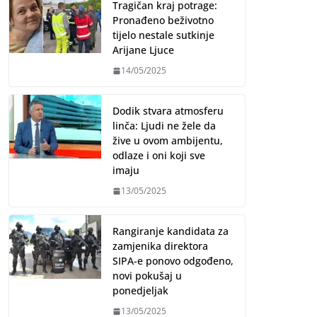
Tragičan kraj potrage:
Pronađeno beživotno
tijelo nestale sutkinje
Arijane Ljuce
14/05/2025
Dodik stvara atmosferu
linča: Ljudi ne žele da
žive u ovom ambijentu,
odlaze i oni koji sve
imaju
13/05/2025
Rangiranje kandidata za
zamjenika direktora
SIPA-e ponovo odgođeno,
novi pokušaj u
ponedjeljak
13/05/2025