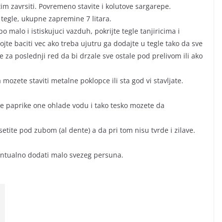
im zavrsiti. Povremeno stavite i kolutove sargarepe.
 tegle, ukupne zapremine 7 litara.
po malo i istiskujuci vazduh, pokrijte tegle tanjiricima i
ojte baciti vec ako treba ujutru ga dodajte u tegle tako da sve
 za poslednji red da bi drzale sve ostale pod prelivom ili ako
mozete staviti metalne poklopce ili sta god vi stavljate.
ne paprike one ohlade vodu i tako tesko mozete da
setite pod zubom (al dente) a da pri tom nisu tvrde i zilave.
ventualno dodati malo svezeg persuna.