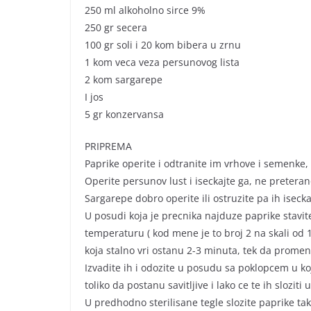
250 ml alkoholno sirce 9%
250 gr secera
100 gr soli i 20 kom bibera u zrnu
1 kom veca veza persunovog lista
2 kom sargarepe
I jos
5 gr konzervansa
PRIPREMA
Paprike operite i odtranite im vrhove i semenke,
Operite persunov lust i iseckajte ga, ne preteran
Sargarepe dobro operite ili ostruzite pa ih isec
U posudi koja je precnika najduze paprike stavite
temperaturu ( kod mene je to broj 2 na skali od 1
koja stalno vri ostanu 2-3 minuta, tek da prome
Izvadite ih i odozite u posudu sa poklopcem u k
toliko da postanu savitljive i lako ce te ih slozit
U predhodno sterilisane tegle slozite paprike tak