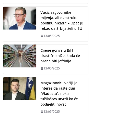
Vučić sagovornike
mijenja, ali dvostruku
politiku nikad?! – Opet je
rekao da Srbija želi u EU
13/05/2025
Cijene goriva u BiH
drastično niže, kada će
hrana biti jeftinija
13/05/2025
Magazinović: Nečiji je
interes da raste dug
“Viaductu”, neka
tužilaštvo utvrdi ko će
podijeliti novac
13/05/2025