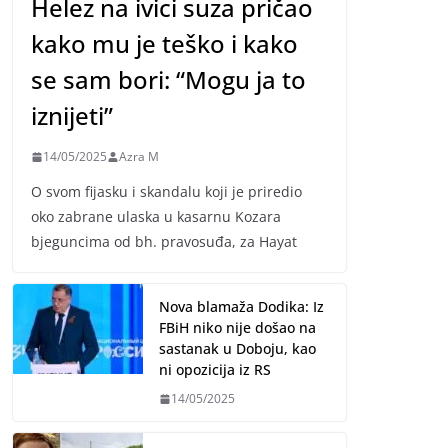
Helez na ivici suza pričao
kako mu je teško i kako
se sam bori: “Mogu ja to
iznijeti”
14/05/2025
Azra M
O svom fijasku i skandalu koji je priredio
oko zabrane ulaska u kasarnu Kozara
bjeguncima od bh. pravosuđa, za Hayat
Nova blamaža Dodika: Iz
FBiH niko nije došao na
sastanak u Doboju, kao
ni opozicija iz RS
14/05/2025