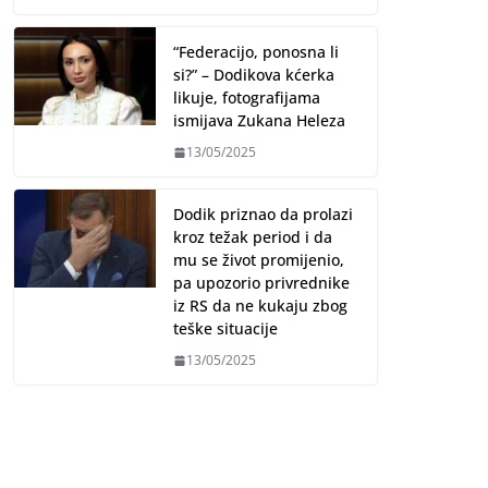
“Federacijo, ponosna li
si?” – Dodikova kćerka
likuje, fotografijama
ismijava Zukana Heleza
13/05/2025
Dodik priznao da prolazi
kroz težak period i da
mu se život promijenio,
pa upozorio privrednike
iz RS da ne kukaju zbog
teške situacije
13/05/2025