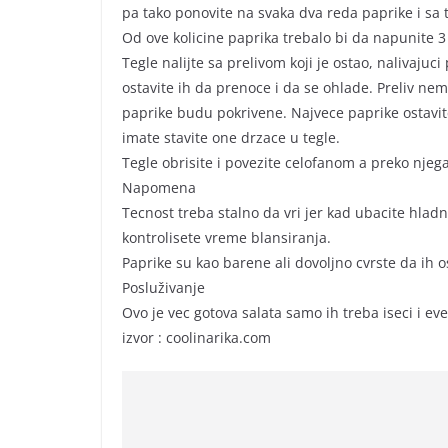
pa tako ponovite na svaka dva reda paprike i sa t
Od ove kolicine paprika trebalo bi da napunite 3
Tegle nalijte sa prelivom koji je ostao, nalivajuci 
ostavite ih da prenoce i da se ohlade. Preliv nem
paprike budu pokrivene. Najvece paprike ostavite
imate stavite one drzace u tegle.
Tegle obrisite i povezite celofanom a preko njega 
Napomena
Tecnost treba stalno da vri jer kad ubacite hlad
kontrolisete vreme blansiranja.
Paprike su kao barene ali dovoljno cvrste da ih o
Posluživanje
Ovo je vec gotova salata samo ih treba iseci i e
izvor : coolinarika.com