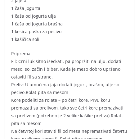
2 jajeta
1 čaša jogurta
1 čaša od jogurta ulja
1 čaša od jogurta brašna
1 kesica paška za pecivo
1 kašičica soli
Priprema
Fil: Crni luk sitno iseckati, pa propržiti na ulju, dodati
meso, so, začin i biber. Kada je meso dobro uprženo
ostaviti fil sa strane.
Preliv: U umućena jaja dodati jogurt, brašno, ulje so i
pecivo.Rolat-pita sa mesom
Kore podeliti za rolate – po četri kore. Prvu koru
premazati sa prelivom, tako sve četri kore premazivati
sa prelivom (potrebno je 2 velike kašike preliva).Rolat-
pita sa mesom
Na četvrtoj kori staviti fil od mesa nepremazivati četvrtu
koru prelivom, samo fil.Rolat-pita sa mesom